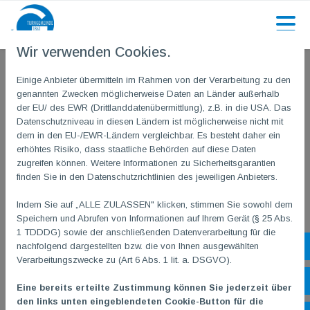
Wir verwenden Cookies.
Einige Anbieter übermitteln im Rahmen von der Verarbeitung zu den
genannten Zwecken möglicherweise Daten an Länder außerhalb
der EU/ des EWR (Drittlanddatenübermittlung), z.B. in die USA. Das
Datenschutzniveau in diesen Ländern ist möglicherweise nicht mit
dem in den EU-/EWR-Ländern vergleichbar. Es besteht daher ein
Hast du Fragen?
erhöhtes Risiko, dass staatliche Behörden auf diese Daten
zugreifen können. Weitere Informationen zu Sicherheitsgarantien
finden Sie in den Datenschutzrichtlinien des jeweiligen Anbieters.
Werde Teil unserer Community oder schreib
uns direkt.
Indem Sie auf „ALLE ZULASSEN" klicken, stimmen Sie sowohl dem
Speichern und Abrufen von Informationen auf Ihrem Gerät (§ 25 Abs.
Discord
WhatsApp
E-Mail
1 TDDDG) sowie der anschließenden Datenverarbeitung für die
nachfolgend dargestellten bzw. die von Ihnen ausgewählten
Sh
Verarbeitungszwecke zu (Art 6 Abs. 1 lit. a. DSGVO).
Öf
Eine bereits erteilte Zustimmung können Sie jederzeit über
Belegungsplan E-Sport
den links unten eingeblendeten Cookie-Button für die