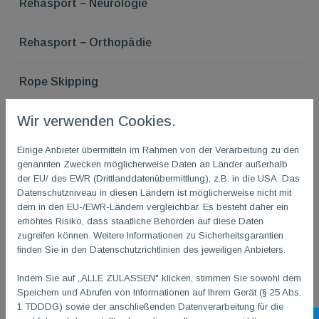
Rehasport − Neurologie
Rehasport − Orthopädie
Rope Skipping
Wir verwenden Cookies.
Showtanz
Einige Anbieter übermitteln im Rahmen von der Verarbeitung zu den
Tanzen
genannten Zwecken möglicherweise Daten an Länder außerhalb
der EU/ des EWR (Drittlanddatenübermittlung), z.B. in die USA. Das
Datenschutzniveau in diesen Ländern ist möglicherweise nicht mit
Tischtennis
dem in den EU-/EWR-Ländern vergleichbar. Es besteht daher ein
erhöhtes Risiko, dass staatliche Behörden auf diese Daten
zugreifen können. Weitere Informationen zu Sicherheitsgarantien
Volleyball
finden Sie in den Datenschutzrichtlinien des jeweiligen Anbieters.
Wandern
Indem Sie auf „ALLE ZULASSEN" klicken, stimmen Sie sowohl dem
Speichern und Abrufen von Informationen auf Ihrem Gerät (§ 25 Abs.
An wen richtet sich das
1 TDDDG) sowie der anschließenden Datenverarbeitung für die