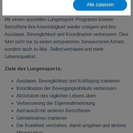
Alle zulassen
diesen Kreislauf zu durchbrechen.
Mit einem speziellen Lungensport-Programm können
Betroffene ihre Atemtätigkeit wieder steigern und ihre
Ausdauer, Beweglichkeit und Koordination verbessern. Dies
führt nicht nur zu einem entspannten, bewussteren Atmen,
sondern auch zu Mut, Selbstvertrauen und mehr
Lebensqualität.
Ziele des Lungensports:
Ausdauer, Beweglichkeit und Kräftigung trainieren
Koordination der Bewegungsabläufe verbessern
Aktivitäten des täglichen Lebens üben
Verbesserung der Eigenwahrnehmung
Austausch mit anderen Betroffenen
Gemeinsames trainieren
Die Krankheit verstehen, damit umgehen und aktives
Mitgestalten