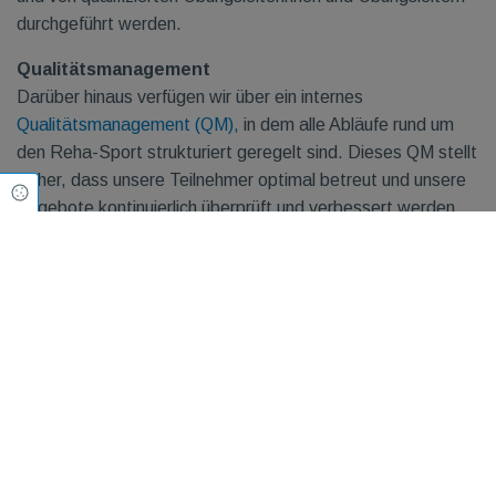
durchgeführt werden.
Qualitätsmanagement
Darüber hinaus verfügen wir über ein internes
Qualitätsmanagement (QM),
in dem alle Abläufe rund um
den Reha-Sport strukturiert geregelt sind. Dieses QM stellt
sicher, dass unsere Teilnehmer optimal betreut und unsere
Cookie Einstellungen
Angebote kontinuierlich überprüft und verbessert werden.
Übungsleiter*in:
Mark Becker
,
DOSB-Übungsleiter B Sport in der
Rehabilitation Profil: Innere Medizin
Claudia Schultheis
,
DOSB-Übungsleiterin B Sport
in der Rehabilitation Profil: Innere Medizin