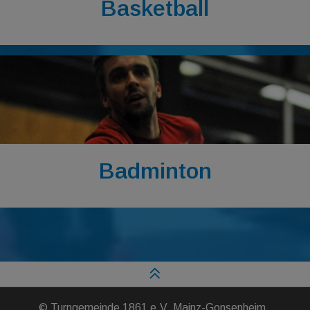
Basketball
Badminton
©
Turngemeinde 1861 e.V. Mainz-Gonsenheim