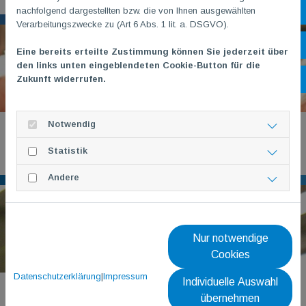
nachfolgend dargestellten bzw. die von Ihnen ausgewählten
Sh
Verarbeitungszwecke zu (Art 6 Abs. 1 lit. a. DSGVO).
Öf
Eine bereits erteilte Zustimmung können Sie jederzeit über
den links unten eingeblendeten Cookie-Button für die
Zukunft widerrufen.
Ko
Notwendig
Judo
Statistik
Andere
Nur notwendige
Cookies
Datenschutzerklärung
|
Impressum
Individuelle Auswahl
Indiaca
übernehmen