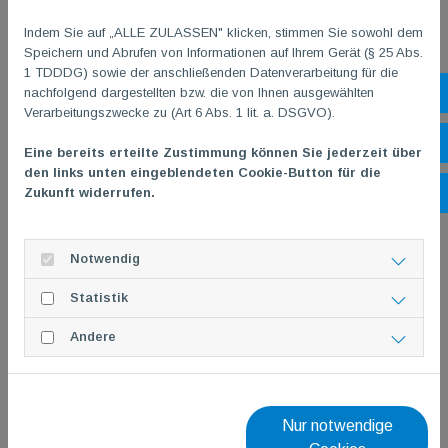
Boule
Indem Sie auf „ALLE ZULASSEN" klicken, stimmen Sie sowohl dem
Speichern und Abrufen von Informationen auf Ihrem Gerät (§ 25 Abs.
1 TDDDG) sowie der anschließenden Datenverarbeitung für die
Darts
nachfolgend dargestellten bzw. die von Ihnen ausgewählten
Sh
Verarbeitungszwecke zu (Art 6 Abs. 1 lit. a. DSGVO).
E-Sport
Öf
Eine bereits erteilte Zustimmung können Sie jederzeit über
den links unten eingeblendeten Cookie-Button für die
Zukunft widerrufen.
Ko
Fechten
Fitness
Notwendig
Statistik
Gymnastik
Andere
Indiaca
Judo
Nur notwendige