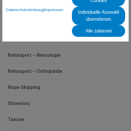
Cookies
Kinderturnen / Leichtathletik
Datenschutzerklärung
|
Impressum
Individuelle Auswahl
übernehmen
Rehasport - Herz
Alle zulassen
Rehasport − Lunge
Rehasport − Neurologie
Rehasport − Orthopädie
Rope Skipping
Showtanz
Tanzen