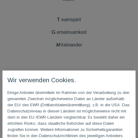
T
eamspirit
G
emeinsamkeit
M
iteinander
Wir verwenden Cookies.
Einige Anbieter übermitteln im Rahmen von der Verarbeitung zu den
Kursangebote
genannten Zwecken möglicherweise Daten an Länder außerhalb
der EU/ des EWR (Drittlanddatenübermittlung), z.B. in die USA. Das
Datenschutzniveau in diesen Ländern ist möglicherweise nicht mit
Badminton
dem in den EU-/EWR-Ländern vergleichbar. Es besteht daher ein
erhöhtes Risiko, dass staatliche Behörden auf diese Daten
zugreifen können. Weitere Informationen zu Sicherheitsgarantien
Basketball
finden Sie in den Datenschutzrichtlinien des jeweiligen Anbieters.