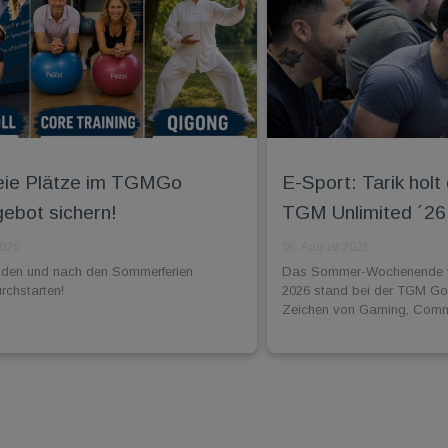
reie Plätze im TGMGo
E-Sport: Tarik holt
ebot sichern!
TGM Unlimited ´26
2026
06. August 2026
lden und nach den Sommerferien
Das Sommer-Wochenende vo
urchstarten!
2026 stand bei der TGM G
Zeichen von Gaming, Commu