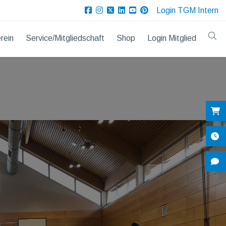
Login TGM Intern
rein
Service/Mitgliedschaft
Shop
Login Mitglied
Sh
Öf
Ko