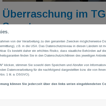
Überraschung im TG
Sonntagmorgen
ies.
15. Juni 2025
|
von Roger Becker
m Rahmen von der Verarbeitung zu den genannten Zwecken möglicherweise D
Trainingsgast aus der 1. Französischen Tischtennis-Bundeslig
rmittlung), z.B. in die USA. Das Datenschutzniveau in diesen Ländern ist mö
ar. Es besteht daher ein erhöhtes Risiko, dass staatliche Behörden auf di
Ich habe doch immer gesagt: Es gibt fast nichts Schöneres, a
heitsgarantien finden Sie in den Datenschutzrichtlinien des jeweiligen Anbiete
auszupowern und dann den Sonntag erst richtig zu genießen.
 klicken, stimmen Sie sowohl dem Speichern und Abrufen von Informationen
Besonders schön und wertvoll ist es, wenn man einen Trainingsg
en Datenverarbeitung für die nachfolgend dargestellten bzw. die von Ihne
Abs. 1 lit. a. DSGVO).
in den femininen Modus zu wechseln, denn unser Gast war die T
die mittlerweile jeder kennen dürfte, da Nicolai ja sehr engag
mmung können Sie jederzeit über den links unten eingeblendeten Co
Isà Cok hat einen Zwischenstopp gemacht zwischen zwei inter
Ljubljana, wo sie kommende Dienstag spielt. Sie spielt in Fran
Sie ist Nummer 8 in Frankreich bei den Damen und 280 weltweit.