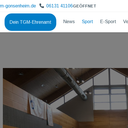
gm-gonsenheim.de
06131 41106
GEÖFFNET
News
Sport
E-Sport
Ve
Dein TGM-Ehrenamt