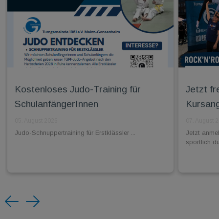
Kostenloses Judo-Training für
Jetzt f
SchulanfängerInnen
Kursang
05. August 2026
07. August 
Judo-Schnuppertraining für Erstklässler ...
Jetzt anme
sportlich d
Previous
Next