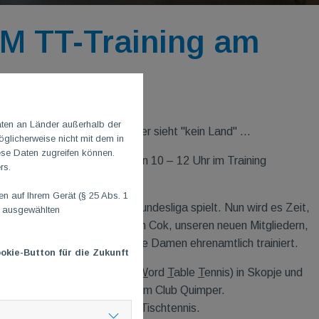
M TT-Training am
aten an Länder außerhalb der
a - TG
M
Abteilungsleiter Roger sieht "kein Land" ...
glicherweise nicht mit dem in
ese Daten zugreifen können.
ls sich am Sonntagmorgen von 10 – 12 Uhr im Training
rs.
 auf Ihrem Gerät (§ 25 Abs. 1
ast hat, der in der ersten Bundesliga spielt. Nun wird es Zeit,
n ausgewählten
ochter von Nicolai und Judith Cok, unseren neuen Mitgliedern,
iert unsere Jugend sowie unsere Damen ehrenamtlich trainiert.
okie-Button für die Zukunft
nationalen WTT-Turnieren (
W
ord
T
able
T
ennis) in Skopje und
kreich in der 1. Bundesliga beim Club Quimper.
 Sie ist Profi und lebt vom Tischtennis.