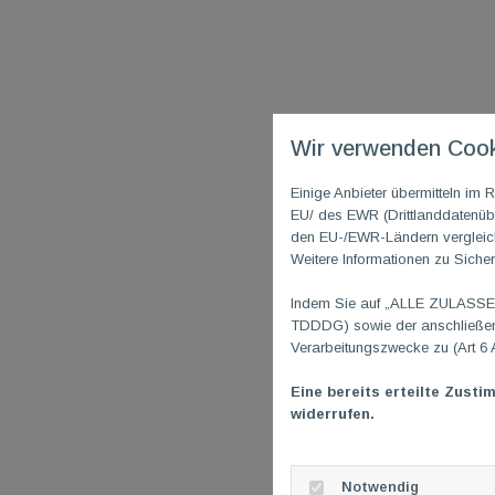
Wir verwenden Cook
Einige Anbieter übermitteln i
EU/ des EWR (Drittlanddatenübe
den EU-/EWR-Ländern vergleichb
Weitere Informationen zu Sicher
Indem Sie auf „ALLE ZULASSEN"
TDDDG) sowie der anschließend
Verarbeitungszwecke zu (Art 6 
Eine bereits erteilte Zusti
widerrufen.
Notwendig