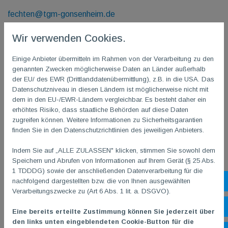
fechten@tgm-gonsenheim.de
Aufgabe:
AL Fechten, seit 26.06.2024
Wir verwenden Cookies.
Seit 04/2025 Präsidentin
Südwestdeutscher Fechtverband
e.V.
Einige Anbieter übermitteln im Rahmen von der Verarbeitung zu den
genannten Zwecken möglicherweise Daten an Länder außerhalb
der EU/ des EWR (Drittlanddatenübermittlung), z.B. in die USA. Das
Datenschutzniveau in diesen Ländern ist möglicherweise nicht mit
dem in den EU-/EWR-Ländern vergleichbar. Es besteht daher ein
erhöhtes Risiko, dass staatliche Behörden auf diese Daten
zugreifen können. Weitere Informationen zu Sicherheitsgarantien
finden Sie in den Datenschutzrichtlinien des jeweiligen Anbieters.
Indem Sie auf „ALLE ZULASSEN" klicken, stimmen Sie sowohl dem
Speichern und Abrufen von Informationen auf Ihrem Gerät (§ 25 Abs.
1 TDDDG) sowie der anschließenden Datenverarbeitung für die
nachfolgend dargestellten bzw. die von Ihnen ausgewählten
Sh
Verarbeitungszwecke zu (Art 6 Abs. 1 lit. a. DSGVO).
Öf
Eine bereits erteilte Zustimmung können Sie jederzeit über
den links unten eingeblendeten Cookie-Button für die