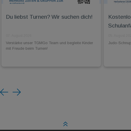
Du liebst Turnen? Wir suchen dich!
Kostenlo
Schulanf
07. August 2026
05. August 20
Verstärke unser TGMGo Team und begleite Kinder
Judo-Schnuppe
mit Freude beim Turnen!
Previous
Next