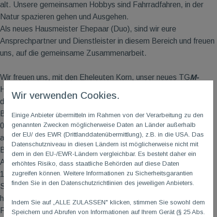
alt. Unsere gemeinsamen Hobbys sind Fahrradfahren, in der
Natur spazieren gehen und Ausgehen.
Als neues Hausmeister Ehepaar (Duo), sind wir eure
Ansprechpartner und Dienstleister in diesem Bereich und freuen
uns, auf die gemeinsame Zusammenarbeit.
Wir freuen uns, mit den Eheleuten Korn, unser neues TG
M-
Hausmeister-Ehepaar in unserem TG
M-
Team begrüßen zu
Wir verwenden Cookies.
dürfen! Im Rahmen eines geringfügigen
Beschäftigungsverhältnisses ist Sascha Korn bereits Anfang
Einige Anbieter übermitteln im Rahmen von der Verarbeitung zu den
genannten Zwecken möglicherweise Daten an Länder außerhalb
01/2025 als Unterstützung des bisherigen TG
M
Hausmeisters
der EU/ des EWR (Drittlanddatenübermittlung), z.B. in die USA. Das
am Start gewesen. Seit 01.02.2026 wandelte sich dieses
Datenschutzniveau in diesen Ländern ist möglicherweise nicht mit
Beschäftigungsverhältnis in eine Vollzeitstelle mit 30
dem in den EU-/EWR-Ländern vergleichbar. Es besteht daher ein
Arbeitsstunden pro Monat. Er ist damit Nachfolger des in
erhöhtes Risiko, dass staatliche Behörden auf diese Daten
zugreifen können. Weitere Informationen zu Sicherheitsgarantien
11/2026 ausgeschiedenen Stelleninhabers.
finden Sie in den Datenschutzrichtlinien des jeweiligen Anbieters.
Sascha Korn verfügt über ein sehr ausgeprägtes
handwerkliches Können, welches er als Angestellter einer
Indem Sie auf „ALLE ZULASSEN" klicken, stimmen Sie sowohl dem
Fachfirma im Bereich Fenster- und Türenbau in der
Speichern und Abrufen von Informationen auf Ihrem Gerät (§ 25 Abs.