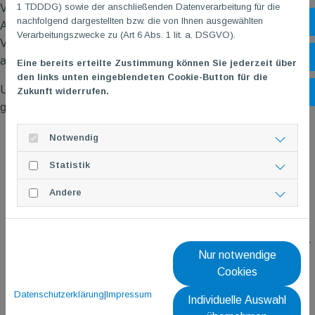
1 TDDDG) sowie der anschließenden Datenverarbeitung für die
Vergangenheit unter Beweis gestellt hat.
nachfolgend dargestellten bzw. die von Ihnen ausgewählten
Sh
Ab 01.06.2026 wird ihn seine Frau, Stefanie Korn, welche in der
Verarbeitungszwecke zu (Art 6 Abs. 1 lit. a. DSGVO).
Vergangenheit bei der der Avony Gebäudeservice GbR
Öf
angestellt war, in unserer TG
M
unterstützen.
Eine bereits erteilte Zustimmung können Sie jederzeit über
den links unten eingeblendeten Cookie-Button für die
Um euch einen Einblick in die Tätigkeit unseres neuen Duo´s zu
Zukunft widerrufen.
Ko
geben, hier ein Auszug aus den wesentlichen Aufgaben:
Hauptverantwortung Foyer-Bereich
Notwendig
Reinigungsdienst & Reinhaltung von zum Objekt
Statistik
gehörenden Fenstern, Wegen und Flächen
Schließdienst
Andere
Müllentsorgung
Hauptverantwortlichkeit für TG
M
-Mobil
Kontrolle und Überwachung u.a. von Lüftungs-, Heizungs-
Nur notwendige
und elektrischen Anlagen
Cookies
Durchführung von Sommer- und Winterdienstarbeiten
Durchführung von Kleinreparaturen und Wartungsarbeiten
Datenschutzerklärung
|
Impressum
Individuelle Auswahl
Hausmeister Notdienst