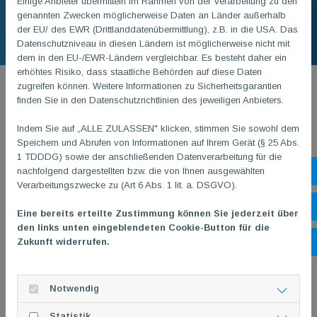
Einige Anbieter übermitteln im Rahmen von der Verarbeitung zu den
genannten Zwecken möglicherweise Daten an Länder außerhalb
der EU/ des EWR (Drittlanddatenübermittlung), z.B. in die USA. Das
Datenschutzniveau in diesen Ländern ist möglicherweise nicht mit
dem in den EU-/EWR-Ländern vergleichbar. Es besteht daher ein
erhöhtes Risiko, dass staatliche Behörden auf diese Daten
zugreifen können. Weitere Informationen zu Sicherheitsgarantien
finden Sie in den Datenschutzrichtlinien des jeweiligen Anbieters.
Indem Sie auf „ALLE ZULASSEN" klicken, stimmen Sie sowohl dem
Datenschutz
Speichern und Abrufen von Informationen auf Ihrem Gerät (§ 25 Abs.
1 TDDDG) sowie der anschließenden Datenverarbeitung für die
Hallenschließungen & Trainingsausfälle
nachfolgend dargestellten bzw. die von Ihnen ausgewählten
Sh
Verarbeitungszwecke zu (Art 6 Abs. 1 lit. a. DSGVO).
Öf
Kontakt & Anfahrt
Eine bereits erteilte Zustimmung können Sie jederzeit über
den links unten eingeblendeten Cookie-Button für die
Zukunft widerrufen.
Ko
Newsletter
Stellenangebote
Notwendig
Statistik