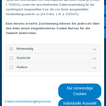
1 TDDDG) sowie der anschließenden Datenverarbeitung für die
nachfolgend dargestellten bzw. die von Ihnen ausgewählten
Sh
Verarbeitungszwecke zu (Art 6 Abs. 1 lit. a. DSGVO).
Öf
Eine bereits erteilte Zustimmung können Sie jederzeit über
den links unten eingeblendeten Cookie-Button für die
Zukunft widerrufen.
Ko
Förderverein
Notwendig
Statistik
Andere
Nur notwendige
Cookies
Außersportliches
Datenschutzerklärung
|
Impressum
Individuelle Auswahl