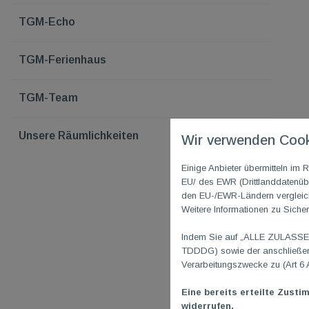
TGM-Echo
TGM-Ferienhaus
TGM-Team
Unsere Räumlichkeiten
Wir verwenden Cook
Einige Anbieter übermitteln i
EU/ des EWR (Drittlanddatenübe
den EU-/EWR-Ländern vergleichb
Weitere Informationen zu Sicher
Indem Sie auf „ALLE ZULASSEN"
TDDDG) sowie der anschließend
Verarbeitungszwecke zu (Art 6 
Eine bereits erteilte Zusti
widerrufen.