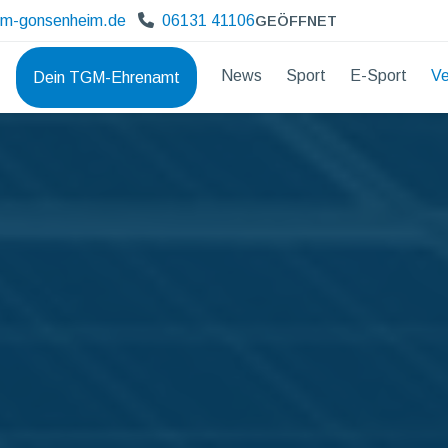
gm-gonsenheim.de
06131 41106
GEÖFFNET
News
Sport
E-Sport
Ve
Dein TGM-Ehrenamt