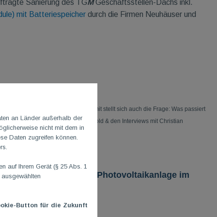
uftragte Sanierung des TG
M
Geschäftsstellen-Dachs inkl.
ule) mit Batteriespeicher
durch die Firmen Neuhäuser und
te Winter kommt bestimmt. Und damit stellt sich auch die Frage: Was passiert
aten an Länder außerhalb der
tten SWR-Bericht von Stefan Kersthold & den Interviews mit Christian
glicherweise nicht mit dem in
ese Daten zugreifen können.
rs.
ns- und lesenswert!
 auf Ihrem Gerät (§ 25 Abs. 1
strierung unserer TGM-Photovoltaikanlage im
n ausgewählten
okie-Button für die Zukunft