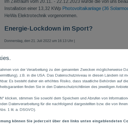
Im Zeitraum vom 20.11. - 22.12.2023 wurde die von uns bea
Installation einer 13,32 KWp
Photovoltaikanlage (36 Solarmod
HeWa Elektrotechnik vorgenommen.
Energie-Lockdown im Sport?
Donnerstag, den 21. Juli 2022 um 16:13 Uhr |
1. TG
M
Vorsitzender steigt seinem Verein auf´s Dach ...
ies.
"Noch ist Sommer, noch sind Heizungen und Öfen ausgeschaltet. Doch der nächs
m Rahmen von der Verarbeitung zu den genannten Zwecken möglicherweise D
mit den Sportstätten, wenn Gas und Öl knapp werden?" Hier geht es zum komple
rmittlung), z.B. in die USA. Das Datenschutzniveau in diesen Ländern ist mö
Döring
"Energiekrise − Droht im Winter der Energie-Lockdown für den Sport?"
ar. Es besteht daher ein erhöhtes Risiko, dass staatliche Behörden auf di
heitsgarantien finden Sie in den Datenschutzrichtlinien des jeweiligen Anbiete
Auch die informative LSB-Sonderseite
"Energiekrise im Sport"
dazu ist empfehle
 klicken, stimmen Sie sowohl dem Speichern und Abrufen von Informationen
Umsetzung der gesetzlichen Anforderung der Regi
en Datenverarbeitung für die nachfolgend dargestellten bzw. die von Ihne
Abs. 1 lit. a. DSGVO).
MaStR
mmung können Sie jederzeit über den links unten eingeblendeten Co
Sonntag, den 24. März 2019 um 00:00 Uhr |