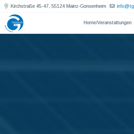
Kirchstraße 45-47, 55124 Mainz-Gonsenheim
info@t
Home/Veranstaltungen