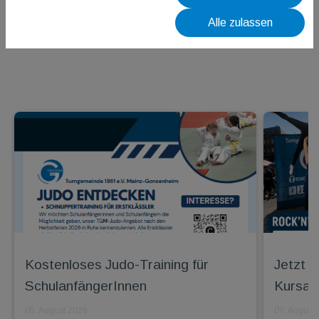
Wahlordnung - 11.07.2023
Alle zulassen
Kostenloses Judo-Training für
Jetzt 
SchulanfängerInnen
Kursan
05. August 2026
07. August