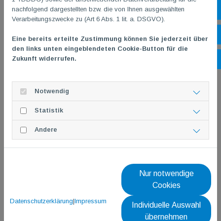
Abteilungsordnung - 11.07.2023
nachfolgend dargestellten bzw. die von Ihnen ausgewählten
Sh
Verarbeitungszwecke zu (Art 6 Abs. 1 lit. a. DSGVO).
Ehrenratsordnung - 11.07.2023
Öf
Eine bereits erteilte Zustimmung können Sie jederzeit über
den links unten eingeblendeten Cookie-Button für die
Zukunft widerrufen.
Ko
Entgeltordnung - 06.05.2025
Geschäftsordnung Mitgliederversammlung - 11.07.2023
Notwendig
Statistik
Geschäftsordnung Vorstand - 11.07.2023
Andere
Hallenordnung - 17.02.2022
Jugendordnung - 11.07.2023
Nur notwendige
Cookies
Vereinsbedingungen - 01.10.2024
Datenschutzerklärung
|
Impressum
Individuelle Auswahl
übernehmen