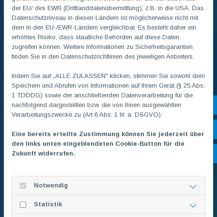
der EU/ des EWR (Drittlanddatenübermittlung), z.B. in die USA. Das
Datenschutzniveau in diesen Ländern ist möglicherweise nicht mit
dem in den EU-/EWR-Ländern vergleichbar. Es besteht daher ein
erhöhtes Risiko, dass staatliche Behörden auf diese Daten
Fitness
zugreifen können. Weitere Informationen zu Sicherheitsgarantien
finden Sie in den Datenschutzrichtlinien des jeweiligen Anbieters.
Indem Sie auf „ALLE ZULASSEN" klicken, stimmen Sie sowohl dem
Speichern und Abrufen von Informationen auf Ihrem Gerät (§ 25 Abs.
1 TDDDG) sowie der anschließenden Datenverarbeitung für die
MANNSCHAFTSSPORT
nachfolgend dargestellten bzw. die von Ihnen ausgewählten
Sh
Verarbeitungszwecke zu (Art 6 Abs. 1 lit. a. DSGVO).
Öf
Eine bereits erteilte Zustimmung können Sie jederzeit über
den links unten eingeblendeten Cookie-Button für die
Zukunft widerrufen.
Ko
Notwendig
Rope Skipping
Statistik