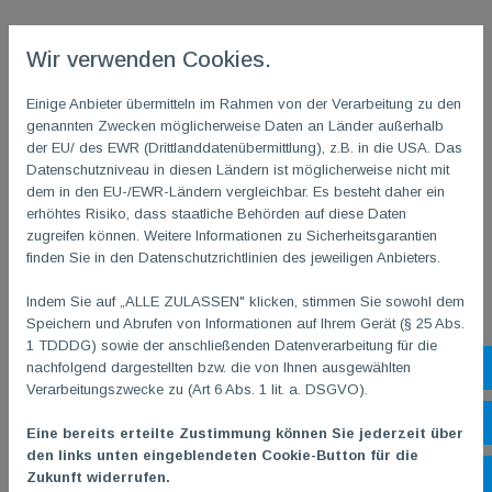
Wir verwenden Cookies.
Außersportliches
Einige Anbieter übermitteln im Rahmen von der Verarbeitung zu den
genannten Zwecken möglicherweise Daten an Länder außerhalb
Förderverein
der EU/ des EWR (Drittlanddatenübermittlung), z.B. in die USA. Das
Datenschutzniveau in diesen Ländern ist möglicherweise nicht mit
Historie/Chronik
dem in den EU-/EWR-Ländern vergleichbar. Es besteht daher ein
erhöhtes Risiko, dass staatliche Behörden auf diese Daten
zugreifen können. Weitere Informationen zu Sicherheitsgarantien
Mitglieder
finden Sie in den Datenschutzrichtlinien des jeweiligen Anbieters.
Indem Sie auf „ALLE ZULASSEN" klicken, stimmen Sie sowohl dem
Termine
Speichern und Abrufen von Informationen auf Ihrem Gerät (§ 25 Abs.
1 TDDDG) sowie der anschließenden Datenverarbeitung für die
nachfolgend dargestellten bzw. die von Ihnen ausgewählten
Sh
TGM-Echo
Verarbeitungszwecke zu (Art 6 Abs. 1 lit. a. DSGVO).
Öf
TGM-Ferienhaus
Eine bereits erteilte Zustimmung können Sie jederzeit über
den links unten eingeblendeten Cookie-Button für die
Zukunft widerrufen.
Ko
TGM-Team