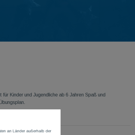
t für Kinder und Jugendliche ab 6 Jahren Spaß und
 Übungsplan.
aten an Länder außerhalb der