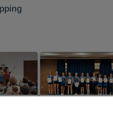
pping
Abteilung bei
TGM Rope Skipper auf