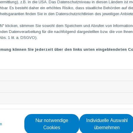
rmittlung), z.B. in die USA. Das Datenschutzniveau in diesen Ländern ist mö
ar. Es besteht daher ein erhöhtes Risiko, dass staatliche Behörden auf di
Unsere Einsteigergruppe 
heitsgarantien finden Sie in den Datenschutzrichtlinien des jeweiligen Anbiete
Geübtengruppe “Jumpicor
 klicken, stimmen Sie sowohl dem Speichern und Abrufen von Informationen
en Datenverarbeitung für die nachfolgend dargestellten bzw. die von Ihne
Abs. 1 lit. a. DSGVO).
mmung können Sie jederzeit über den links unten eingeblendeten Co
In der
Einsteigergruppe
"Jumpminions"
sollen die Kinder
werden und die Grundtechnik mit den verschiedenen Seilen er
vermittelt. Wichtiger Punkt ist hierbei die Förderung der Ausda
pro Woche für jede Gruppe jeweils eine Stunde lang statt. In 
fortschreitendem Trainingsstand in der
Geübtengruppe
"Ju
gefestigt, folgt die
Fortgeschrittenengruppe
mit komplexe
Liederzusammenschnitten. Die Gruppen treten auf verschieden
Unsere Showgruppe “Jum
Nur notwendige
Individuelle Auswahl
m
Die
Leistungs- und Showgruppe
"Jumpfusion"
traini
Cookies
übernehmen
Sprünge, Kombinationen und Tricks in verschiedenen Seilen mit