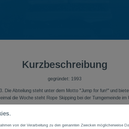
Kurzbeschreibung
gegründet: 1993
. Die Abteilung steht unter dem Motto "Jump for fun!" und biete
eimal die Woche steht Rope Skipping bei der Turngemeinde im
ies.
m Rahmen von der Verarbeitung zu den genannten Zwecken möglicherweise D