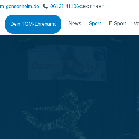
gm-gonsenheim.de
06131 41106
GEÖFFNET
News
Sport
E-Sport
Ve
Dein TGM-Ehrenamt