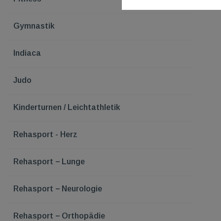
Gymnastik
Indiaca
Judo
Kinderturnen / Leichtathletik
Rehasport - Herz
Rehasport − Lunge
Rehasport − Neurologie
Rehasport − Orthopädie