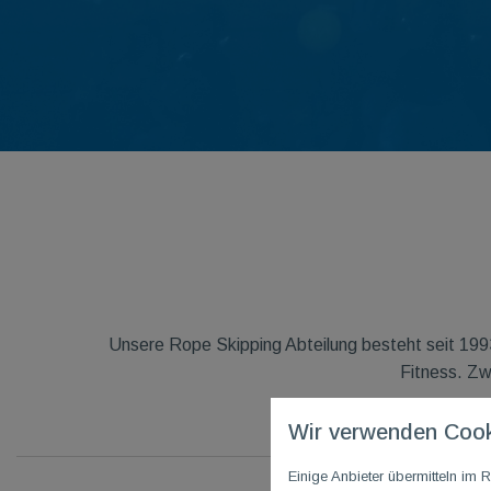
Unsere Rope Skipping Abteilung besteht seit 1993
Fitness. Zw
Wir verwenden Cook
Einige Anbieter übermitteln i