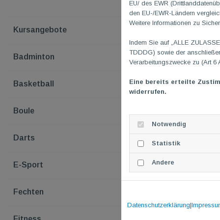
EU/ des EWR (Drittlanddatenübe
den EU-/EWR-Ländern vergleichb
Weitere Informationen zu Sicher
Kursangebote
Indem Sie auf „ALLE ZULASSEN"
TDDDG) sowie der anschließend
Badminton
Verarbeitungszwecke zu (Art 6 
Eine bereits erteilte Zusti
Basketball
widerrufen.
Boule
Notwendig
Darts
Statistik
Andere
E-Sport
Fechten
Datenschutzerklärung
|
Impressu
Fitness