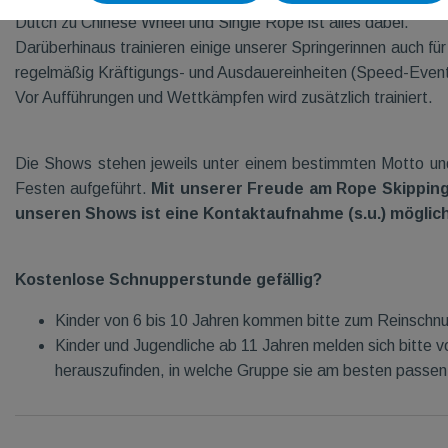
Dutch zu Chinese Wheel und Single Rope ist alles dabei.
Darüberhinaus trainieren einige unserer Springerinnen auch f
regelmäßig Kräftigungs- und Ausdauereinheiten (Speed-Events
Vor Aufführungen und Wettkämpfen wird zusätzlich trainiert.
Die Shows stehen jeweils unter einem bestimmten Motto und 
Festen aufgeführt.
Mit unserer Freude am Rope Skipping 
unseren Shows ist eine Kontaktaufnahme (s.u.) möglic
Kostenlose Schnupperstunde gefällig?
Kinder von 6 bis 10 Jahren kommen bitte zum Reinschnupp
Kinder und Jugendliche ab 11 Jahren melden sich bitte v
herauszufinden, in welche Gruppe sie am besten passen