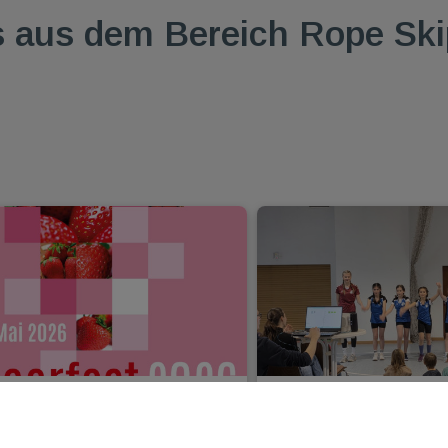
 aus dem Bereich Rope Ski
eim Gonsenheimer
TGM Rope Skipping 