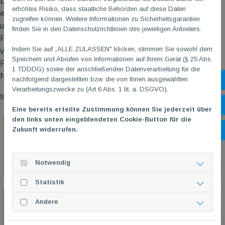
Dancers vor Coolness und präsentierten ihre Show, sogar mit
erhöhtes Risiko, dass staatliche Behörden auf diese Daten
einer kleinen Hebefigur, auf einen Musikmix von “Ice Ice Baby”
zugreifen können. Weitere Informationen zu Sicherheitsgarantien
und “APT”. Dance'n'Joy zeigte eine energiegeladene
finden Sie in den Datenschutzrichtlinien des jeweiligen Anbieters.
Fußballshow zu Fankurven-Beats. Last but not least
Indem Sie auf „ALLE ZULASSEN" klicken, stimmen Sie sowohl dem
verzauberte unsere Jungendtanzgruppe Dance Passion das
Speichern und Abrufen von Informationen auf Ihrem Gerät (§ 25 Abs.
Publikum mit einer magischen Reise in die Welt von 1001
1 TDDDG) sowie der anschließenden Datenverarbeitung für die
Nacht.
nachfolgend dargestellten bzw. die von Ihnen ausgewählten
Sh
Verarbeitungszwecke zu (Art 6 Abs. 1 lit. a. DSGVO).
Interessiert? Wir freuen uns auf deine Nachricht!
Öf
Eine bereits erteilte Zustimmung können Sie jederzeit über
den links unten eingeblendeten Cookie-Button für die
Zukunft widerrufen.
Ko
Notwendig
Statistik
Andere