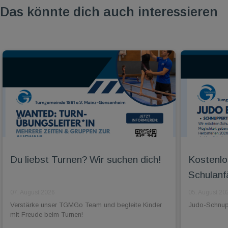
Das könnte dich auch interessieren
Du liebst Turnen? Wir suchen dich!
Kostenlo
Schulanf
07. August 2026
05. August 20
Verstärke unser TGMGo Team und begleite Kinder
Judo-Schnuppe
mit Freude beim Turnen!