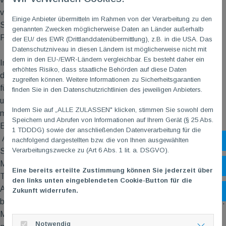
verteidigen; dies gelang ihnen mit einem eindrucksvollen 3:0-
Einige Anbieter übermitteln im Rahmen von der Verarbeitung zu den
Satzerfolg. Am Ende ging die TG
M
mit einem 1:2-
genannten Zwecken möglicherweise Daten an Länder außerhalb
Punkterückstand in die Einzelduelle.
der EU/ des EWR (Drittlanddatenübermittlung), z.B. in die USA. Das
Datenschutzniveau in diesen Ländern ist möglicherweise nicht mit
dem in den EU-/EWR-Ländern vergleichbar. Es besteht daher ein
In der ersten Einzelrunde wurde es an Tisch 1 gleich richtig
erhöhtes Risiko, dass staatliche Behörden auf diese Daten
dramatisch. Sowohl Barbara als auch Sarah mussten in den
zugreifen können. Weitere Informationen zu Sicherheitsgarantien
fünften Satz. Während Barbara gegen Leon die Nerven behielt
finden Sie in den Datenschutzrichtlinien des jeweiligen Anbieters.
und sich im entscheidenden Durchlauf mit 11:9 durchsetzte,
Indem Sie auf „ALLE ZULASSEN" klicken, stimmen Sie sowohl dem
musste sich Sarah mit 7:11 gegen Thomas geschlagen geben.
Speichern und Abrufen von Informationen auf Ihrem Gerät (§ 25 Abs.
Ein gemischtes Ergebnisbild gab es auch am zweiten Tisch:
1 TDDDG) sowie der anschließenden Datenverarbeitung für die
Alldieweil Theo – nun wieder für die TG
M
antretend – gegen
nachfolgend dargestellten bzw. die von Ihnen ausgewählten
Sh
Verarbeitungszwecke zu (Art 6 Abs. 1 lit. a. DSGVO).
Stephanie zu einem ungefährdeten 3:0-Sieg kam, traf Eva mit
Markus auf einen Gegner, der die Klaviatur der psychologischen
Öf
Eine bereits erteilte Zustimmung können Sie jederzeit über
Tricks meisterhaft beherrscht. In Darbietung charmanter
den links unten eingeblendeten Cookie-Button für die
Anekdoten gelang es ihm, Eva soweit aus dem Konzept zu
Zukunft widerrufen.
Ko
bringen, dass er am Ende einen 3:1-Satzerfolg bejubeln konnte.
Mit frischem Selbstbewusstsein gestärkt durfte Markus dann
Notwendig