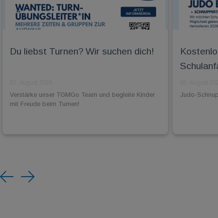
Du liebst Turnen? Wir suchen dich!
Kostenlo
Schulanf
07. August 2026
05. August 20
Verstärke unser TGMGo Team und begleite Kinder
Judo-Schnuppe
mit Freude beim Turnen!
Previous
Next