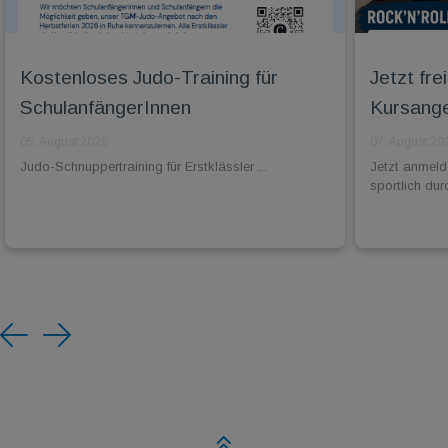
Kostenloses Judo-Training für
Jetzt fr
SchulanfängerInnen
Kursange
05. August 2026
07. August 20
Judo-Schnuppertraining für Erstklässler ...
Jetzt anmel
sportlich dur
Previous
Next