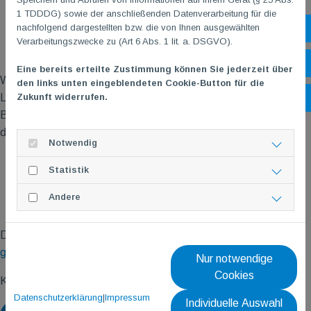
1 TDDDG) sowie der anschließenden Datenverarbeitung für die
nachfolgend dargestellten bzw. die von Ihnen ausgewählten
Sh
Verarbeitungszwecke zu (Art 6 Abs. 1 lit. a. DSGVO).
Öf
Eine bereits erteilte Zustimmung können Sie jederzeit über
Wir sind noch lange nicht fertig und suchen weiter motivierte
den links unten eingeblendeten Cookie-Button für die
Zukunft widerrufen.
Ko
Leute, die Lust haben, gemeinsam mit uns im VALORANT
Bereich etwas aufzubauen und sich weiterzuentwickeln. Wenn
du dich angesprochen fühlst: Komm vorbei!
Notwendig
Statistik
Andere
Detailinformationen zum TG
M
E-Sport-Bereich >
https://tgm-
gonsenheim.de/esports
Nur notwendige
Cookies
Kontakt:
esport@tgm-gonsenheim.de
Datenschutzerklärung
|
Impressum
Individuelle Auswahl