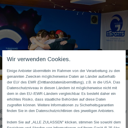
Wir verwenden Cookies.
Einige Anbieter übermitteln im Rahmen von der Verarbeitung zu den
genannten Zwecken möglicherweise Daten an Länder außerhalb
der EU/ des EWR (Drittlanddatenübermittlung), z.B. in die USA. Das
Datenschutzniveau in diesen Ländern ist möglicherweise nicht mit
dem in den EU-/EWR-Ländern vergleichbar. Es besteht daher ein
erhöhtes Risiko, dass staatliche Behörden auf diese Daten
zugreifen können. Weitere Informationen zu Sicherheitsgarantien
finden Sie in den Datenschutzrichtlinien des jeweiligen Anbieters.
Ein riesiges Dankeschön an alle, die Teil dieses Teams sind. Für
euren Einsatz, euren Ehrgeiz und einfach dafür, dass ihr immer
Indem Sie auf „ALLE ZULASSEN" klicken, stimmen Sie sowohl dem
alles gebt.
Speichern und Abrufen von Informationen auf Ihrem Gerät (§ 25 Abs.