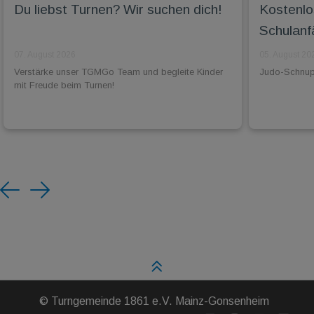
Du liebst Turnen? Wir suchen dich!
Kostenlo
Schulanf
07. August 2026
05. August 20
Verstärke unser TGMGo Team und begleite Kinder
Judo-Schnuppe
mit Freude beim Turnen!
Previous
Next
©
Turngemeinde 1861 e.V. Mainz-Gonsenheim