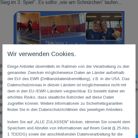
Sieg im 3. Spiel“. Es sollte „wie am Schnürchen“ laufen…
Wir verwenden Cookies.
Nach den Doppeln hatten wir schon eine komfortable 3:0-
Einige Anbieter übermitteln im Rahmen von der Verarbeitung zu den
genannten Zwecken möglicherweise Daten an Länder außerhalb
Führung. Kathrin und Katja W. hatten zwar im 2. Satz aufgrund
der EU/ des EWR (Drittlanddatenübermittlung), z.B. in die USA. Das
gewisser Eigenheiten des gegnerischen Damen-Doppels etwas
Datenschutzniveau in diesen Ländern ist möglicherweise nicht mit
Schwierigkeiten mit ihrer Konzentration. Am Ende gewannen sie
dem in den EU-/EWR-Ländern vergleichbar. Es besteht daher ein
ihr Match mit 21:3 und 21:17. Auch unsere Herren mit Thomas
erhöhtes Risiko, dass staatliche Behörden auf diese Daten
zugreifen können. Weitere Informationen zu Sicherheitsgarantien
K. und Steffen im 1. Herren-Doppel sowie Leonard und Max E.
finden Sie in den Datenschutzrichtlinien des jeweiligen Anbieters.
im 2. Herren-Doppel siegten souverän in klaren 2-Satz-Spielen.
Indem Sie auf „ALLE ZULASSEN" klicken, stimmen Sie sowohl dem
Unser „Lauf“ setzte sich auch in den Einzeln fort. Während
Speichern und Abrufen von Informationen auf Ihrem Gerät (§ 25 Abs.
Kathrin im Damen-Einzel sowie Christoph und Max E. wieder
1 TDDDG) sowie der anschließenden Datenverarbeitung für die