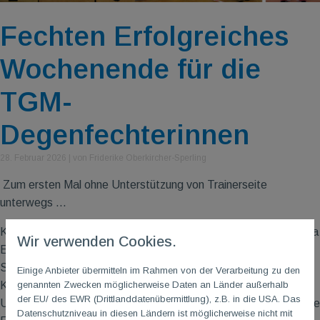
Fechten Erfolgreiches
Wochenende für die
TGM-
Degenfechterinnen
28. Februar 2026
|
von Friderike Oberkircher-Sperling
Zum ersten Mal ohne Unterstützung von Trainerseite
unterwegs ...
Kaiserslautern/Frankfurt am Main – Am 22.2.2026 gingen Marija
Wir verwenden Cookies.
Eksizoglou, Franka Oberkircher, Jule Scheffe & Marlene
Schütze in der U20 beim Viktor-Schwarz-Turnier in
Einige Anbieter übermitteln im Rahmen von der Verarbeitung zu den
genannten Zwecken möglicherweise Daten an Länder außerhalb
Kaiserslautern an den Start. Zum ersten Mal ohne
der EU/ des EWR (Drittlanddatenübermittlung), z.B. in die USA. Das
Unterstützung von Trainerseite unterwegs, schlugen sich unsere
Datenschutzniveau in diesen Ländern ist möglicherweise nicht mit