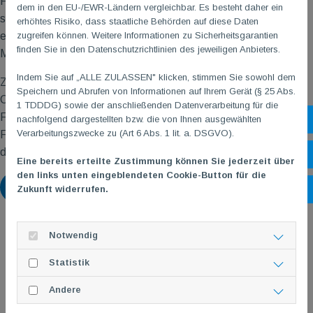
Fechterinnen sehr gut. Franka konnte das Turnier nach einer
dem in den EU-/EWR-Ländern vergleichbar. Es besteht daher ein
starken Vorrunde und spannenden K.O.-Gefechten für sich
erhöhtes Risiko, dass staatliche Behörden auf diese Daten
zugreifen können. Weitere Informationen zu Sicherheitsgarantien
entscheiden und gewann die Goldmedaille 🥇. Jule, Marija und
finden Sie in den Datenschutzrichtlinien des jeweiligen Anbieters.
Marlene belegten die Plätze 7, 8, und 9.
Indem Sie auf „ALLE ZULASSEN" klicken, stimmen Sie sowohl dem
Zeitgleich trat Pauline Kubiczeck in der U15 bei der Allstar
Speichern und Abrufen von Informationen auf Ihrem Gerät (§ 25 Abs.
Challenge in Frankfurt an. Mit Platz 30 im starken Feld von 110
1 TDDDG) sowie der anschließenden Datenverarbeitung für die
Fechterinnen aus zehn Ländern gelang es Pauline als erster
nachfolgend dargestellten bzw. die von Ihnen ausgewählten
Sh
Verarbeitungszwecke zu (Art 6 Abs. 1 lit. a. DSGVO).
Fechterin der aktuellen Degen-Trainingsgruppe, Punkte für die
deutsche Rangliste zu ergattern.
Öf
Eine bereits erteilte Zustimmung können Sie jederzeit über
den links unten eingeblendeten Cookie-Button für die
Zurück
Zukunft widerrufen.
Ko
Notwendig
Statistik
Andere