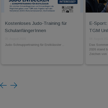
Kostenloses Judo-Training für
E-Sport: 
SchulanfängerInnen
TGM Unli
05. August 2026
06. August 20
Judo-Schnuppertraining für Erstklässler ...
Das Sommer-
2026 stand 
Zeichen von 
Previous
Next