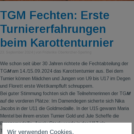
TGM Fechten: Erste
Turniererfahrungen
beim Karottenturnier
23. September 2024
|
von Friderike Oberkircher-Sperling
Wie schon seit über 30 Jahren richtete die Fechtabteilung der
TG
M
am 14./15.09.2024 das Karottenturnier aus. Bei dem
Turnier können Mädchen und Jungen von U9 bis U17 im Degen
und Florett erste Wettkampfluft schnuppern.
Bei guter Stimmung fochten sich die Teilnehmerinnen der TG
M
auf die vorderen Plätze: Im Damendegen sicherte sich Nika
Jacobs in der U11 die Goldmedaille. In der U15 gewann Maria
Mentel bei ihrem ersten Turnier Gold und Jule Scheffe die
Bronzemedaille. Amely Stock wurde in der U17 als
Turnierneuling ebenfalls Erste.
Wir verwenden Cookies.