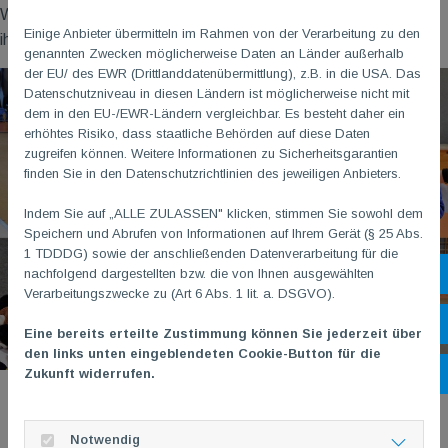
Wir gratulieren unseren Fechterinnen herzlich und wünschen
Einige Anbieter übermitteln im Rahmen von der Verarbeitung zu den
ihnen weiterhin viel Spaß und Erfolg!
genannten Zwecken möglicherweise Daten an Länder außerhalb
der EU/ des EWR (Drittlanddatenübermittlung), z.B. in die USA. Das
Datenschutzniveau in diesen Ländern ist möglicherweise nicht mit
dem in den EU-/EWR-Ländern vergleichbar. Es besteht daher ein
erhöhtes Risiko, dass staatliche Behörden auf diese Daten
zugreifen können. Weitere Informationen zu Sicherheitsgarantien
finden Sie in den Datenschutzrichtlinien des jeweiligen Anbieters.
Indem Sie auf „ALLE ZULASSEN" klicken, stimmen Sie sowohl dem
Speichern und Abrufen von Informationen auf Ihrem Gerät (§ 25 Abs.
1 TDDDG) sowie der anschließenden Datenverarbeitung für die
nachfolgend dargestellten bzw. die von Ihnen ausgewählten
Sh
Verarbeitungszwecke zu (Art 6 Abs. 1 lit. a. DSGVO).
Öf
Eine bereits erteilte Zustimmung können Sie jederzeit über
den links unten eingeblendeten Cookie-Button für die
Zukunft widerrufen.
Ko
Notwendig