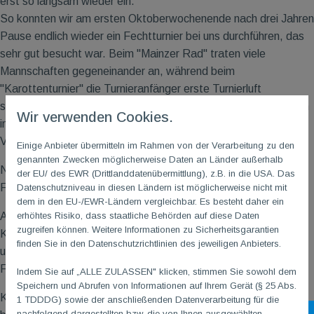
erst so langsam wieder ein.
So konnten wir am ersten Oktoberwochenende nach drei Jahren
Pause endlich wieder ein Fechtturnier bei uns durchführen, das
sehr gut besucht war. Beim "Mainzer Rad" traten viele
Mannschaften gegeneinander an, während beim
"Karottenturnier" die Turnieranfänger erste Turnierluft
schnuppern konnten. Erstmalig wurde das Karottenturnier auch
Wir verwenden Cookies.
im Degen durchgeführt, da wir seit letztem Jahr in unserem
Verein hier eine erfolgreiche Anfängergruppe haben.
Einige Anbieter übermitteln im Rahmen von der Verarbeitung zu den
genannten Zwecken möglicherweise Daten an Länder außerhalb
Nur eine Woche vor dem Turnier haben zwölf Fechterinnen und
der EU/ des EWR (Drittlanddatenübermittlung), z.B. in die USA. Das
Fechter ihre Turnierreifeprüfung abgelegt.
Datenschutzniveau in diesen Ländern ist möglicherweise nicht mit
dem in den EU-/EWR-Ländern vergleichbar. Es besteht daher ein
Am darauffolgenden Wochenende kamen knapp zwanzig (!)
erhöhtes Risiko, dass staatliche Behörden auf diese Daten
zugreifen können. Weitere Informationen zu Sicherheitsgarantien
Kinder und Jugendliche zu unserem Schnuppertag in die Halle
finden Sie in den Datenschutzrichtlinien des jeweiligen Anbieters.
und einige davon lernen nun in unserem Anfängertraining das
Fechten.
Indem Sie auf „ALLE ZULASSEN" klicken, stimmen Sie sowohl dem
Speichern und Abrufen von Informationen auf Ihrem Gerät (§ 25 Abs.
Kurz vor den Sommerferien fand bei uns in der Abteilung ein
1 TDDDG) sowie der anschließenden Datenverarbeitung für die
nachfolgend dargestellten bzw. die von Ihnen ausgewählten