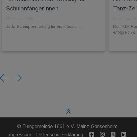
SchulanfängerInnen
Tanz-Zei
05. August 2026
03. August 20
Judo-Schnuppertraining für Erstklässler ...
Der TGM Rock
erfolgreich 
Previous
Next
©
Turngemeinde 1861 e.V. Mainz-Gonsenheim
Impressum
Datenschutzerklärung