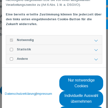
Sh
besonderes Foto-Shooting statt, bei dem unsere Trainer für
Verarbeitungszwecke zu (Art 6 Abs. 1 lit. a. DSGVO).
eine Kampagne des DOSB im Training fotografiert wurden.
Öf
Eine bereits erteilte Zustimmung können Sie jederzeit über
Als nächstes steht nun endlich wieder unser traditionelles
den links unten eingeblendeten Cookie-Button für die
Nikolausfechten auf dem Programm und dann können wir im
Zukunft widerrufen.
Ko
neuen Jahr hoffentlich erfolgreich an vielen weiteren Turnieren
teilnehmen.
Notwendig
Statistik
Andere
TG
M
Trainerteam und TeilnehmerInnen unseres
Schnuppertrainings 2022
Nur notwendige
Cookies
Zurück
Datenschutzerklärung
|
Impressum
Individuelle Auswahl
übernehmen