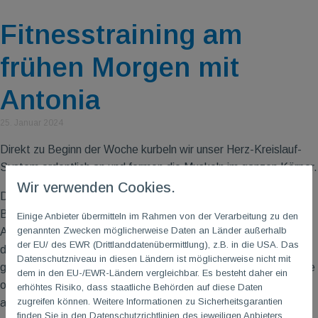
Fitnesstraining am
frühen Morgen mit
Antonia
25. Januar 2024
Direkt zu Beginn der Woche kurbeln wir unser Herz-Kreislauf-
System ordentlich an und formen die Muskeln im ganzen Körper.
Wir verwenden Cookies.
Der Early-Bird-Fitnesskurs ist eine Mischung aus Aerobic und
Bauch-Beine-Po. Mit passender Musik starten wir mit einer
Einige Anbieter übermitteln im Rahmen von der Verarbeitung zu den
genannten Zwecken möglicherweise Daten an Länder außerhalb
Aerobic-Einheit, in der Arme und Beine koordiniert bewegt und
der EU/ des EWR (Drittlanddatenübermittlung), z.B. in die USA. Das
dadurch der Rumpf stabilisiert wird. Danach geht es mit
Datenschutzniveau in diesen Ländern ist möglicherweise nicht mit
gezielten Übungen an ausgewählte Körperstellen auf der Matte
dem in den EU-/EWR-Ländern vergleichbar. Es besteht daher ein
oder im Stand weiter, meistens reicht hier das Eigengewicht
erhöhtes Risiko, dass staatliche Behörden auf diese Daten
zugreifen können. Weitere Informationen zu Sicherheitsgarantien
aus und es werden nur vereinzelnd Zusatzgeräte wie Hanteln
finden Sie in den Datenschutzrichtlinien des jeweiligen Anbieters.