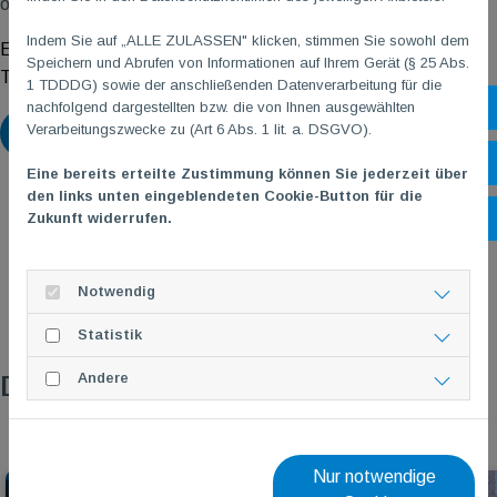
oder Theraband benötigt.
Indem Sie auf „ALLE ZULASSEN" klicken, stimmen Sie sowohl dem
Ein Rund-um-Fitnesskurs für den ganzen Körper! Direkt zur
>
Speichern und Abrufen von Informationen auf Ihrem Gerät (§ 25 Abs.
TG
M
Kurs-Anmeldung
.
1 TDDDG) sowie der anschließenden Datenverarbeitung für die
nachfolgend dargestellten bzw. die von Ihnen ausgewählten
Sh
Verarbeitungszwecke zu (Art 6 Abs. 1 lit. a. DSGVO).
Zurück
Öf
Eine bereits erteilte Zustimmung können Sie jederzeit über
den links unten eingeblendeten Cookie-Button für die
Zukunft widerrufen.
Ko
Notwendig
Statistik
Andere
Das könnte dich auch interessieren
Nur notwendige