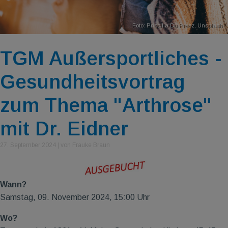
Foto:
Priscilla Du Preez
,
Unsplash
TGM Außersportliches -
Gesundheitsvortrag
zum Thema "Arthrose"
mit Dr. Eidner
27. September 2024
|
von Frauke Braun
Wann?
Samstag, 09. November 2024, 15:00 Uhr
Wo?