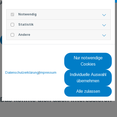
Anmeldung?
Anmeldeschluss: So., 03.11.2024
Notwendig
per E-Mail an
seniorenberatung@tgm-gonsenheim.de
Statistik
Mobil unter 0176/45020893
Andere
Zurück
Nur notwendige
Cookies
Datenschutzerklärung
|
Impressum
Individuelle Auswahl
übernehmen
Alle zulassen
Das könnte dich auch interessieren