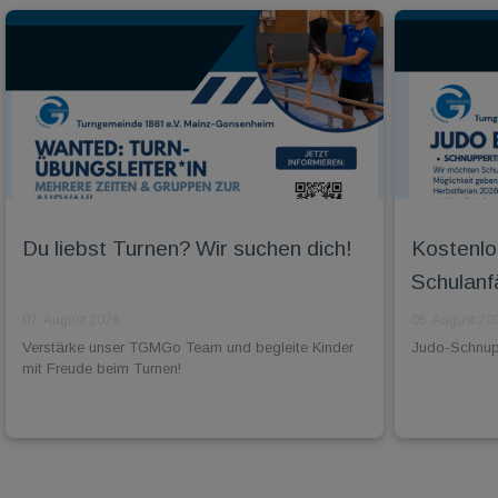
Du liebst Turnen? Wir suchen dich!
Kostenlo
Schulanf
07. August 2026
05. August 20
Verstärke unser TGMGo Team und begleite Kinder
Judo-Schnuppe
mit Freude beim Turnen!