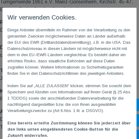
Turngemeinde 1861 e.V. Mainz-Gonsenheim, Kirchstr. 45-47,
Eingang Breite Straße, Gesellschaftsraum
Wir verwenden Cookies.
Referent?
Dr. Eidner, Orthopäde und Unfallchirurg aus Mainz-Gonsenheim
Einige Anbieter übermitteln im Rahmen von der Verarbeitung zu den
genannten Zwecken möglicherweise Daten an Länder außerhalb
der EU/ des EWR (Drittlanddatenübermittlung), z.B. in die USA. Das
Dauer?
Datenschutzniveau in diesen Ländern ist möglicherweise nicht mit
dem in den EU-/EWR-Ländern vergleichbar. Es besteht daher ein
ca. 2 Std.
erhöhtes Risiko, dass staatliche Behörden auf diese Daten
zugreifen können. Weitere Informationen zu Sicherheitsgarantien
Teilnehmer/Teilnehmerzahl?
finden Sie in den Datenschutzrichtlinien des jeweiligen Anbieters.
Jeder ist willkommen! Max. 30
Indem Sie auf „ALLE ZULASSEN" klicken, stimmen Sie sowohl dem
Kosten?
Speichern und Abrufen von Informationen auf Ihrem Gerät (§ 25 Abs.
1 TDDDG) sowie der anschließenden Datenverarbeitung für die
Freier Eintritt - gerne eine Spende für TG
M
Jugendkasse
nachfolgend dargestellten bzw. die von Ihnen ausgewählten
Sh
Verarbeitungszwecke zu (Art 6 Abs. 1 lit. a. DSGVO).
Anreise/Anfahrt?
Die An- und Abfahrt liegt in der Eigenverantwortung der
Öf
Eine bereits erteilte Zustimmung können Sie jederzeit über
Teilnehmer*Innen.
den links unten eingeblendeten Cookie-Button für die
Zukunft widerrufen.
Ko