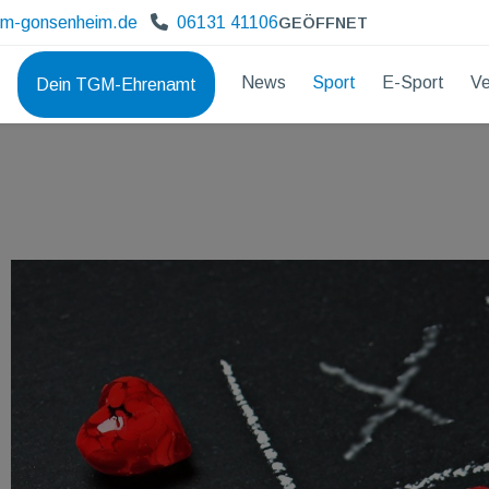
gm-gonsenheim.de
06131 41106
GEÖFFNET
News
Sport
E-Sport
Ve
Dein TGM-Ehrenamt