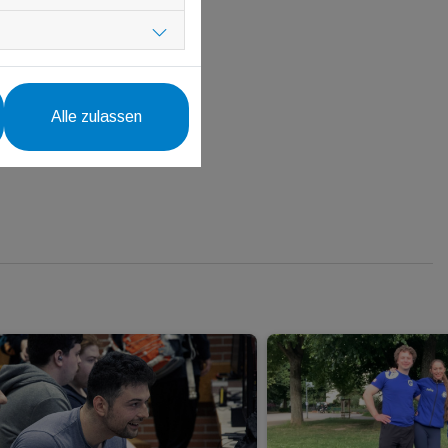
 sind sehr willkommen.
tig abzusichern.
Alle zulassen