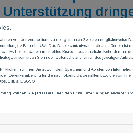
Unterstützung dring
20. August 2025
|
von Julia Janine Opheys
ies.
Der Herzsport muss heute am Di., 19.08.2025 leider ausfallen. 
m Rahmen von der Verarbeitung zu den genannten Zwecken möglicherweise D
medizinischen Betreuung. Ohne diese Aufsicht darf das Training
rmittlung), z.B. in die USA. Das Datenschutzniveau in diesen Ländern ist mö
ar. Es besteht daher ein erhöhtes Risiko, dass staatliche Behörden auf di
Aufgrund fehlender medizinischer Betreuung, kam es bei uns in
heitsgarantien finden Sie in den Datenschutzrichtlinien des jeweiligen Anbiete
Herz-Bereich. Um solche Ausfälle künftig zu vermeiden, sucht
Fachkräfte zur Unterstützung unserer Herzsportgruppen.
 klicken, stimmen Sie sowohl dem Speichern und Abrufen von Informationen
en Datenverarbeitung für die nachfolgend dargestellten bzw. die von Ihne
Gesucht werden:
Abs. 1 lit. a. DSGVO).
• Ärzt:innen mit Erfahrung im Notfallmanagement
mmung können Sie jederzeit über den links unten eingeblendeten Co
• Physician Assistants mit Kompetenzen im Notfallmanag
• Rettungs- oder Notfallsanitäter:innen mit mindestens einj
• Fachpflegekräfte für Intensivpflege und Anästhesie
Auch eine Bereitschaftslösung wäre möglich.