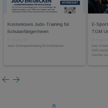
Kostenloses Judo-Training für
E-Sport:
SchulanfängerInnen
TGM Unl
05. August 2026
06. August 
Judo-Schnuppertraining für Erstklässler ...
Das Sommer
2026 stand
Zeichen vo
Previous
Next