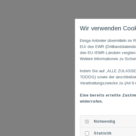
Wir verwenden Cook
Einige Anbieter übermitteln i
EU/ des EWR (Drittlanddatenübe
den EU-/EWR-Ländern vergleichb
Weitere Informationen zu Sicher
Indem Sie auf „ALLE ZULASSEN"
TDDDG) sowie der anschließend
Verarbeitungszwecke zu (Art 6 
Eine bereits erteilte Zusti
widerrufen.
Notwendig
Statistik