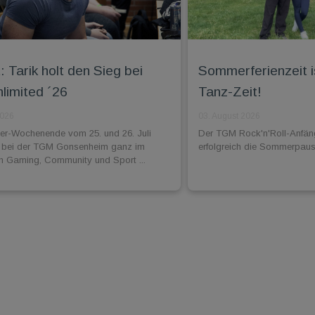
 Tarik holt den Sieg bei
Sommerferienzeit i
imited ´26
Tanz-Zeit!
2026
03. August 2026
-Wochenende vom 25. und 26. Juli
Der TGM Rock'n'Roll-Anfän
 bei der TGM Gonsenheim ganz im
erfolgreich die Sommerpaus
n Gaming, Community und Sport ...