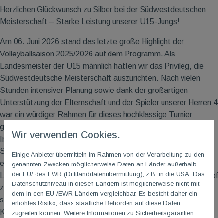
Herzlichen Glückwunsch zu Silber bei der Südwestdeutschen
Meisterschaft – Starke Leistung unserer U15-Jungs!
Am 06. Juni 2026 stand das letzte große Highlight der
Volleyballsaison 2025/2026 auf dem Programm. Als
Landesmeister der U15 männlich hatten wir das Privileg, die
Südwestdeutsche Meisterschaft auszurichten. Nach vielen
Stunden intensiver Planung sowie dank der großartigen
Unterstützung der Elternschaft und der Spieler unserer Herren 4
war ein würdiger Rahmen für dieses hochklassige Turnier
geschaffen.
Wir verwenden Cookies.
In der Gruppenphase traf unser Team zunächst auf den TSV
Speyer und den TV Biedenkopf. Während die Mannschaft im
Einige Anbieter übermitteln im Rahmen von der Verarbeitung zu den
ersten Spiel gegen Speyer eine kontrollierte und souveräne
genannten Zwecken möglicherweise Daten an Länder außerhalb
der EU/ des EWR (Drittlanddatenübermittlung), z.B. in die USA. Das
Leistung zeigte, entwickelte sich die Begegnung mit Biedenkopf
Datenschutzniveau in diesen Ländern ist möglicherweise nicht mit
zu einer echten Herausforderung. In einem emotionalen und
dem in den EU-/EWR-Ländern vergleichbar. Es besteht daher ein
spannenden Spiel behielten die Mainzer Jungs dank ihres
erhöhtes Risiko, dass staatliche Behörden auf diese Daten
Kampfgeistes und der lautstarken Unterstützung von den
zugreifen können. Weitere Informationen zu Sicherheitsgarantien