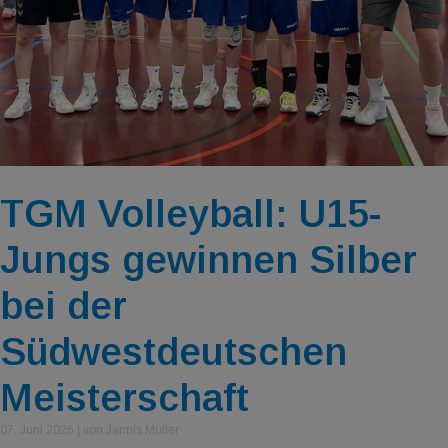
TGM Volleyball: U15-
Jungs gewinnen Silber
bei der
Südwestdeutschen
Meisterschaft
07. Juni 2026
|
von Jannis Müller