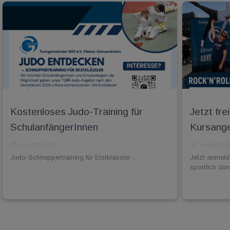
Kostenloses Judo-Training für
Jetzt fr
SchulanfängerInnen
Kursange
05. August 2026
07. August 20
Judo-Schnuppertraining für Erstklässler ...
Jetzt anmel
sportlich dur