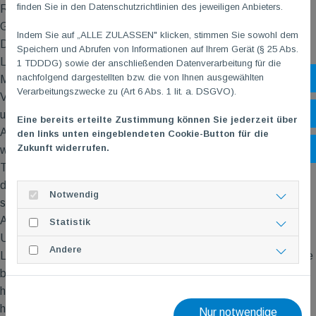
finden Sie in den Datenschutzrichtlinien des jeweiligen Anbieters.
Rängen knapp die Oberhand. Damit sicherten sie sich den
Gruppensieg und den Einzug ins Halbfinale.
Indem Sie auf „ALLE ZULASSEN" klicken, stimmen Sie sowohl dem
Dort kam es zum Wiedersehen mit unseren Freunden aus
Speichern und Abrufen von Informationen auf Ihrem Gerät (§ 25 Abs.
Lahnstein – eine Neuauflage des Finals der Rheinland-Pfalz-
1 TDDDG) sowie der anschließenden Datenverarbeitung für die
nachfolgend dargestellten bzw. die von Ihnen ausgewählten
Sh
Meisterschaft. Mit einer sehr stabilen und konzentrierten
Verarbeitungszwecke zu (Art 6 Abs. 1 lit. a. DSGVO).
Vorstellung ließ unsere Mannschaft keine Zweifel aufkommen
Öf
und zog verdient ins Finale ein.
Eine bereits erteilte Zustimmung können Sie jederzeit über
Auf dem Großfeld und vor einer beeindruckenden Kulisse
den links unten eingeblendeten Cookie-Button für die
Zukunft widerrufen.
Ko
wartete dort mit dem TuS Kriftel ein äußerst starker Gegner.
Trotz großem Einsatz und einer engagierten Leistung war an
diesem Tag gegen die Hessen nichts zu holen. Der TuS Kriftel
Notwendig
setzte sich verdient durch und sicherte sich den Titel.
An dieser Stelle nochmals herzlichen Glückwunsch nach Kriftel!
Statistik
Unabhängig vom Finalergebnis können wir sehr stolz auf die
Andere
Leistung unserer Jungs sein. Mit dem Gewinn der Silbermedaille
bei der Südwestdeutschen Meisterschaft krönten sie eine
herausragende Saison und vertraten unseren Verein
hervorragend.
Nur notwendige