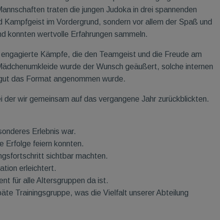
Mannschaften traten die jungen Judoka in drei spannenden
d Kampfgeist im Vordergrund, sondern vor allem der Spaß und
nd konnten wertvolle Erfahrungen sammeln.
e engagierte Kämpfe, die den Teamgeist und die Freude am
Mädchenumkleide wurde der Wunsch geäußert, solche internen
ie gut das Format angenommen wurde.
ei der wir gemeinsam auf das vergangene Jahr zurückblickten.
sonderes Erlebnis war.
e Erfolge feiern konnten.
ngsfortschritt sichtbar machten.
tion erleichtert.
t für alle Altersgruppen da ist.
äte Trainingsgruppe, was die Vielfalt unserer Abteilung