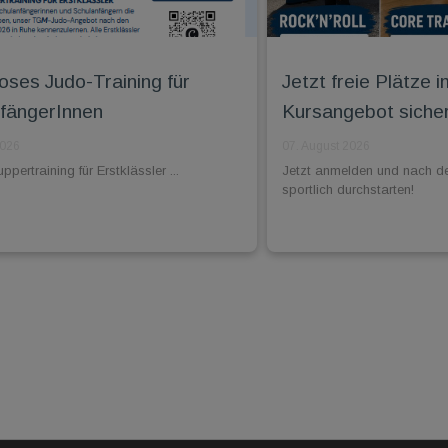
oses Judo-Training für
Jetzt freie Plätz
fängerInnen
Kursangebot siche
2026
07. August 2026
pertraining für Erstklässler ...
Jetzt anmelden und nach d
sportlich durchstarten!