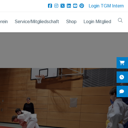
Login TGM Intern
rein
Service/Mitgliedschaft
Shop
Login Mitglied
Sh
Öf
Ko