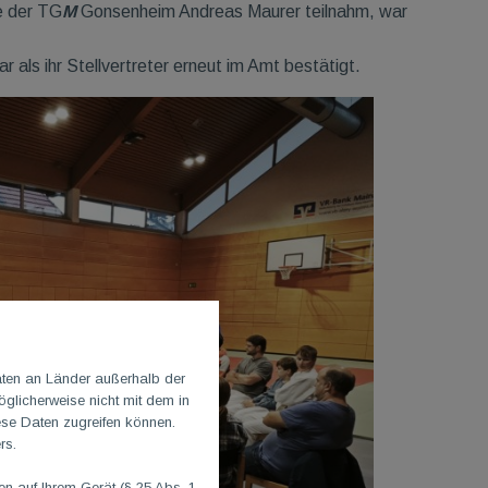
de der TG
M
Gonsenheim Andreas Maurer teilnahm, war
 als ihr Stellvertreter erneut im Amt bestätigt.
aten an Länder außerhalb der
glicherweise nicht mit dem in
ese Daten zugreifen können.
rs.
 auf Ihrem Gerät (§ 25 Abs. 1