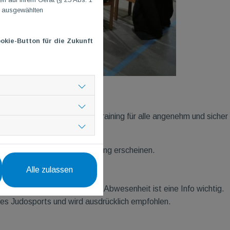
n ausgewählten
okie-Button für die Zukunft
 teilzunehmen. Damit das Training für alle angenehm und sicher
e nicht bereits in Judokleidung erscheinen.
abgeklebt.
Alle zulassen
erständlich.
p-Gruppe – nur bei längerer Abwesenheit ist eine Info wichtig.
 des Judosports und wird ausdrücklich empfohlen.