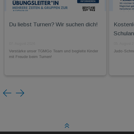
Du liebst Turnen? Wir suchen dich!
Kostenl
Schulan
07. August 2026
05. August 
Verstärke unser TGMGo Team und begleite Kinder
Judo-Schnup
mit Freude beim Turnen!
Previous
Next