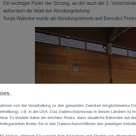
Ein wichtiger Punkt der Sitzung, an der auch der 1. Vorsitzen
außerdem die Wahl der Abteilungsleitung:
Sonja Waleska wurde als Abteilungsleiterin und Benedict Pretnar
ies.
m Rahmen von der Verarbeitung zu den genannten Zwecken möglicherweise D
rmittlung), z.B. in die USA. Das Datenschutzniveau in diesen Ländern ist mö
ar. Es besteht daher ein erhöhtes Risiko, dass staatliche Behörden auf di
heitsgarantien finden Sie in den Datenschutzrichtlinien des jeweiligen Anbiete
 klicken, stimmen Sie sowohl dem Speichern und Abrufen von Informationen