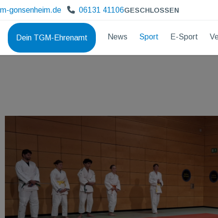
gm-gonsenheim.de
06131 41106
GESCHLOSSEN
News
Sport
E-Sport
Ve
Dein TGM-Ehrenamt