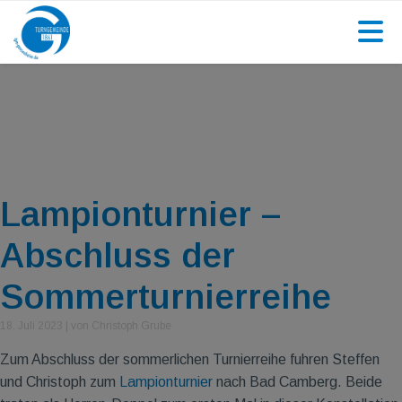
Lampionturnier –
Abschluss der
Sommerturnierreihe
18. Juli 2023
|
von Christoph Grube
Zum Abschluss der sommerlichen Turnierreihe fuhren Steffen
und Christoph zum
Lampionturnier
nach Bad Camberg. Beide