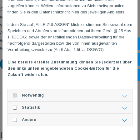
zugreifen können. Weitere Informationen zu Sicherheitsgarantien
Somit war klar, die Vorrunde kann nicht mehr überstanden
finden Sie in den Datenschutzrichtlinien des jeweiligen Anbieters.
werden. Beide wollten sich aber anständig aus dem Turnier
verabschieden und riefen im 3. Spiel eine gute Leistung ab.
Indem Sie auf „ALLE ZULASSEN" klicken, stimmen Sie sowohl dem
Speichern und Abrufen von Informationen auf Ihrem Gerät (§ 25 Abs.
Allerdings hatte man gegen den klar überlegenen Gegner nie
1 TDDDG) sowie der anschließenden Datenverarbeitung für die
wirklich eine Chance. Somit ging es mit viel Matchpraxis und
nachfolgend dargestellten bzw. die von Ihnen ausgewählten
Sh
wenig zählbarem zurück nach Mainz.
Verarbeitungszwecke zu (Art 6 Abs. 1 lit. a. DSGVO).
Öf
Eine bereits erteilte Zustimmung können Sie jederzeit über
Zurück
den links unten eingeblendeten Cookie-Button für die
Zukunft widerrufen.
Ko
Notwendig
Statistik
Andere
Das könnte dich auch interessieren