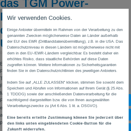
das TGM Power-
Rückentraining
Wir verwenden Cookies.
donnerstags um 18:45
Einige Anbieter übermitteln im Rahmen von der Verarbeitung zu den
genannten Zwecken möglicherweise Daten an Länder außerhalb
Uhr
der EU/ des EWR (Drittlanddatenübermittlung), z.B. in die USA. Das
Datenschutzniveau in diesen Ländern ist möglicherweise nicht mit
dem in den EU-/EWR-Ländern vergleichbar. Es besteht daher ein
02. April 2024
|
von Isabell Hach
erhöhtes Risiko, dass staatliche Behörden auf diese Daten
Es ist uns eine Freude, die neueste Ergänzung zu unserem
zugreifen können. Weitere Informationen zu Sicherheitsgarantien
finden Sie in den Datenschutzrichtlinien des jeweiligen Anbieters.
Fitness-Trainerteam vorzustellen: Martin Güttler. Mit seiner C-
Trainer-Lizenz und seiner Erfahrung als Vertretung in unseren
Indem Sie auf „ALLE ZULASSEN" klicken, stimmen Sie sowohl dem
Fitness- und Gymnastikgruppen bringt Martin eine gute
Speichern und Abrufen von Informationen auf Ihrem Gerät (§ 25 Abs.
Mischung aus Fachwissen und Leidenschaft für den
1 TDDDG) sowie der anschließenden Datenverarbeitung für die
nachfolgend dargestellten bzw. die von Ihnen ausgewählten
Sh
Fitnessbereich mit. Während dieser Zeit hat er bewiesen, dass
Verarbeitungszwecke zu (Art 6 Abs. 1 lit. a. DSGVO).
er sowohl die Fähigkeit hat, anspruchsvolle und
Öf
abwechslungsreiche Trainingseinheiten zu leiten, als auch eine
Eine bereits erteilte Zustimmung können Sie jederzeit über
positive und motivierende Atmosphäre zu schaffen.
den links unten eingeblendeten Cookie-Button für die
Zukunft widerrufen.
Ko