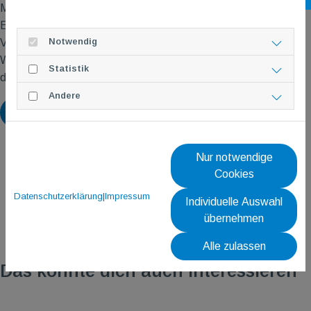
Martin ist ein eingefleischter Sportler. Er ist gleichzeitig auch
Eishockeytrainer und bringt deshalb schon ein gewisses
Notwendig
Verständnis für Fitness und Ausdauer mit in die Gruppe.
Wir freuen uns darauf, Martin in seiner neuen Rolle begrüßen zu
Statistik
dürfen.
Andere
Zurück
Nur notwendige
Cookies
Datenschutzerklärung
|
Impressum
Individuelle Auswahl
übernehmen
Alle zulassen
Das könnte dich auch interessieren