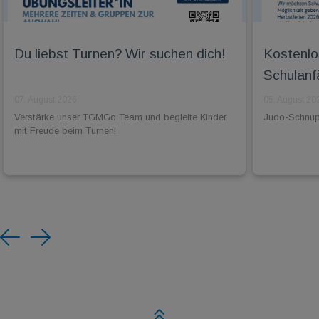
Du liebst Turnen? Wir suchen dich!
Kostenlo
Schulanf
07. August 2026
05. August 20
Verstärke unser TGMGo Team und begleite Kinder
Judo-Schnuppe
mit Freude beim Turnen!
Previous
Next