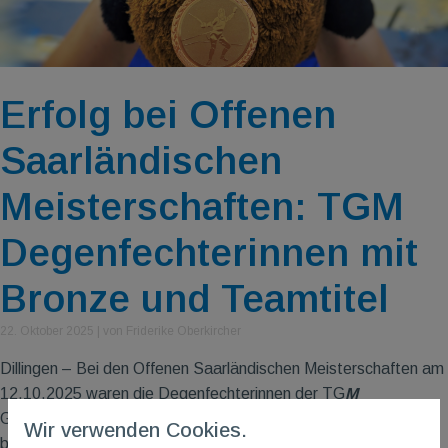
Erfolg bei Offenen
Saarländischen
Meisterschaften: TGM
Degenfechterinnen mit
Bronze und Teamtitel
22. Oktober 2025
|
von Friderike Oberkircher
Dillingen – Bei den Offenen Saarländischen Meisterschaften am
12.10.2025 waren die Degenfechterinnen der TG
M
Gonsenheim erfolgreich am Start. In der U15 erwischte
Wir verwenden Cookies.
besonders Pauline Kubiczeck einen guten Tag. Zusammen mit