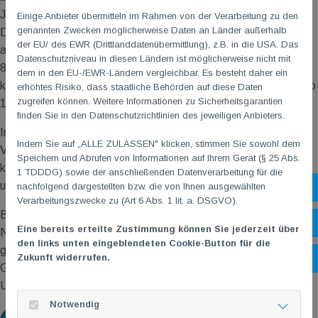
Janna Oberkircher und Agrima Pandey zog sie in die
Einige Anbieter übermitteln im Rahmen von der Verarbeitung zu den
genannten Zwecken möglicherweise Daten an Länder außerhalb
Direktausscheidung ein, wo Janna und Agrima direkt
der EU/ des EWR (Drittlanddatenübermittlung), z.B. in die USA. Das
aufeinandertrafen. Janna (Platz 9) unterlag hier, Agrima (Platz
Datenschutzniveau in diesen Ländern ist möglicherweise nicht mit
8) musste sich eine Runde später geschlagen geben. Pauline
dem in den EU-/EWR-Ländern vergleichbar. Es besteht daher ein
kämpfte sich bis ins Halbfinale vor und verlor hier denkbar knapp
erhöhtes Risiko, dass staatliche Behörden auf diese Daten
zugreifen können. Weitere Informationen zu Sicherheitsgarantien
14:15 – konnte sich jedoch über die Bronzemedaille freuen.
finden Sie in den Datenschutzrichtlinien des jeweiligen Anbieters.
Im Team fochten die Gonsenheimerinnen mit Maxdorfer
Indem Sie auf „ALLE ZULASSEN" klicken, stimmen Sie sowohl dem
Verstärkung von Abbie Dietz. Taktisch klug und kämpferisch
Speichern und Abrufen von Informationen auf Ihrem Gerät (§ 25 Abs.
konnten sie das Finale mit 39:36 Treffern für sich entscheiden
1 TDDDG) sowie der anschließenden Datenverarbeitung für die
und wurden Saarländische Meisterinnen im Team.
nachfolgend dargestellten bzw. die von Ihnen ausgewählten
Sh
Verarbeitungszwecke zu (Art 6 Abs. 1 lit. a. DSGVO).
Bei den Senioren konnte Franka Oberkircher überzeugen.
Öf
Eine bereits erteilte Zustimmung können Sie jederzeit über
Nachdem sie einen Tag zuvor in Heidenheim auf der Planche
den links unten eingeblendeten Cookie-Button für die
gestanden hatte, steigerte sie sich in Dillingen von Gefecht zu
Zukunft widerrufen.
Ko
Gefecht. Im Halbfinale unterlag sie knapp 14:15 und belegte als
U17-Fechterin einen starken dritten Platz.
Notwendig