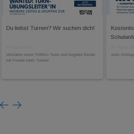
Du liebst Turnen? Wir suchen dich!
Kostenlo
Schulanf
07. August 2026
05. August 20
Verstärke unser TGMGo Team und begleite Kinder
Judo-Schnuppe
mit Freude beim Turnen!
Previous
Next