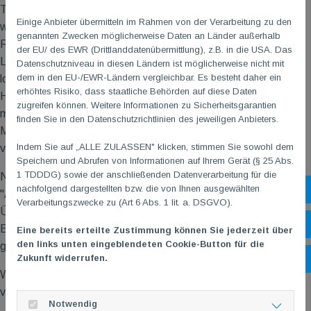
Tiefenmuskulatur und zur Sturzprophylaxe. Dabei verwenden
Einige Anbieter übermitteln im Rahmen von der Verarbeitung zu den
wir verschiedene Materialien wie Gymnastikstäbe, Hula Hoop-
genannten Zwecken möglicherweise Daten an Länder außerhalb
Reifen, kleine Hanteln, Gewichtsmanschetten, Therabänder,
der EU/ des EWR (Drittlanddatenübermittlung), z.B. in die USA. Das
Loop-Bänder, Bälle, Brasils oder Flexi Bars. Das Training ist
Datenschutzniveau in diesen Ländern ist möglicherweise nicht mit
dem in den EU-/EWR-Ländern vergleichbar. Es besteht daher ein
locker und findet im Stehen statt. Die Teilnehmer bringen
erhöhtes Risiko, dass staatliche Behörden auf diese Daten
Handtücher und Trinkflaschen mit. Das Cool Down besteht
zugreifen können. Weitere Informationen zu Sicherheitsgarantien
meistens aus dynamischen oder statischen Dehnübungen.
finden Sie in den Datenschutzrichtlinien des jeweiligen Anbieters.
Manchmal werden auch kleine Partnermassagen mit den
Indem Sie auf „ALLE ZULASSEN" klicken, stimmen Sie sowohl dem
verwendeten Materialien, wie Bällen, durchgeführt.
Speichern und Abrufen von Informationen auf Ihrem Gerät (§ 25 Abs.
1 TDDDG) sowie der anschließenden Datenverarbeitung für die
Nebenbei geben wir immer wieder nützliche Alltagstipps für die
nachfolgend dargestellten bzw. die von Ihnen ausgewählten
Sh
"Activities of Daily Living" oder erklären, wofür die einzelnen
Verarbeitungszwecke zu (Art 6 Abs. 1 lit. a. DSGVO).
Übungen gut sind und welche Muskeln damit trainiert werden.
Öf
Es ist eine angenehme und gesellige Art sich zu bewegen und
Eine bereits erteilte Zustimmung können Sie jederzeit über
den links unten eingeblendeten Cookie-Button für die
gleichzeitig etwas für die Gesundheit zu tun.
Zukunft widerrufen.
Ko
Wenn es regnet, findet das Training nicht statt. Kommt gerne
vorbei und macht mit!
Notwendig