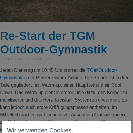
Re-Start der TGM
Outdoor-Gymnastik
17. April 2024
|
von Isabell Hach
Jeden Dienstag um 10:45 Uhr startet die
TG
M
Outdoor-
Gymnastik
in der Pfarrer-Grimm-Anlage. Die Stunde ist in drei
Teile gegliedert: ein Warm-up, einen Hauptteil und ein Cool
Down. Das Warm-up dient in erster Linie dazu, den Körper zu
mobilisieren und das Herz-Kreislauf-System zu erwärmen. Es
kann jedoch auch erste Kräftigungsphasen enthalten. Im
Mittelteil machen wir Übungen zur Ausdauer (Kraftausdauer),
zur Mobilisation, zur Kräftigung, zur Schulung der Koordination,
insbesondere des Gleichgewichts, zum Training der
Wir verwenden Cookies.