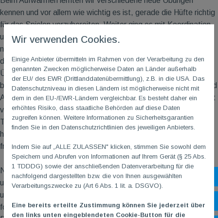
Beim Aufwärmen lernten wir verschiedene neue Übungen
kennen und vor allem wie wichtig es ist, gerade die Hüfte richtig
für das Spielen vorzubereiten. Weiter ging es mit Koordination
und Athletik bevor wir das erste Mal den Schläger in die Hand
Wir verwenden Cookies.
nahmen. Wir lernten verschiedene Einschlagübungen, die von
Einige Anbieter übermitteln im Rahmen von der Verarbeitung zu den
der normalen Routine abweichen. Danach ging es mit den
genannten Zwecken möglicherweise Daten an Länder außerhalb
Überkopfschlägen weiter. Das ganze Wochenende über
der EU/ des EWR (Drittlanddatenübermittlung), z.B. in die USA. Das
bekamen wir wertvolle Tipps und Tricks zur Schlägerhaltung und
Datenschutzniveau in diesen Ländern ist möglicherweise nicht mit
Ausführung der Schläge. Um die Schläge richtig zu meistern, ist
dem in den EU-/EWR-Ländern vergleichbar. Es besteht daher ein
erhöhtes Risiko, dass staatliche Behörden auf diese Daten
vor allem die richtige Bewegungskette von großer Bedeutung.
zugreifen können. Weitere Informationen zu Sicherheitsgarantien
Trotz all der Übungen, kam der Spaß niemals zu kurz und so
finden Sie in den Datenschutzrichtlinien des jeweiligen Anbieters.
hieß es zwischendurch auch immer wieder Mal: Kopf aus und
freies Spiel!
Indem Sie auf „ALLE ZULASSEN" klicken, stimmen Sie sowohl dem
Speichern und Abrufen von Informationen auf Ihrem Gerät (§ 25 Abs.
1 TDDDG) sowie der anschließenden Datenverarbeitung für die
Neben den Schlägen gingen wir auch auf die Lauftechnik in
nachfolgend dargestellten bzw. die von Ihnen ausgewählten
Sh
unterschiedlichen Spielsituationen ein, die sich dann doch
Verarbeitungszwecke zu (Art 6 Abs. 1 lit. a. DSGVO).
unterscheiden kann. Zudem gab es auch Einblicke in
Öf
Eine bereits erteilte Zustimmung können Sie jederzeit über
fortgeschrittene Schläge, wie den sogenannten Stick Smash.
den links unten eingeblendeten Cookie-Button für die