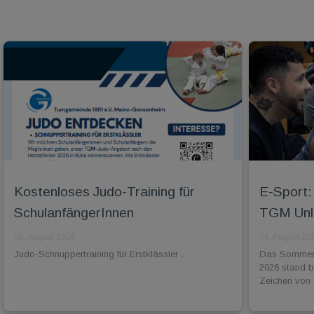
Kostenloses Judo-Training für
E-Sport: 
SchulanfängerInnen
TGM Unli
05. August 2026
06. August 20
Judo-Schnuppertraining für Erstklässler ...
Das Sommer-
2026 stand 
Zeichen von 