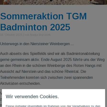
Sommeraktion TGM
Badminton 2025
08. Oktober 2025
|
von Nadja Morcinek
Unterwegs in den Niersteiner Weinbergen ...
Auch abseits des Spielfelds sind wir als Badmintonabteilung
gerne gemeinsam aktiv. Ende August 2025 führte uns der Weg
an den Rhein in die schönen Weinberge des Roten Hangs mit
Aussicht auf Nierstein und das schöne Rheintal. Die
Teilnehmenden konnten sich zwischen zwei spannenden
Aktivitäten entscheiden.
Vom Bahnhof Nierstein starteten die Wanderer ihre Rundtour
Wir verwenden Cookies.
zunächst Richtung Marktplatz und anschließend in die
malerischen Weinberge. Gewandert wurde auf einem Teilstück
Einige Anbieter übermitteln im Rahmen von der Verarbeitung zu den