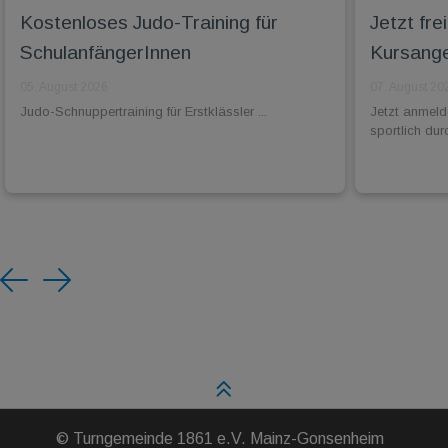
Kostenloses Judo-Training für
Jetzt fr
SchulanfängerInnen
Kursange
05. August 2026
07. August 20
Judo-Schnuppertraining für Erstklässler ...
Jetzt anmel
sportlich dur
Previous
Next
©
Turngemeinde 1861 e.V. Mainz-Gonsenheim