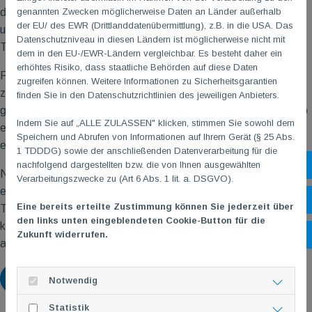
genannten Zwecken möglicherweise Daten an Länder außerhalb
der Drei-Türme-Wanderung mit Besichtigung des Wartturms
der EU/ des EWR (Drittlanddatenübermittlung), z.B. in die USA. Das
und des Schlossturms Schwabsburg. Die Aussicht von beiden
Datenschutzniveau in diesen Ländern ist möglicherweise nicht mit
Türmen lud zum Verweilen ein.
dem in den EU-/EWR-Ländern vergleichbar. Es besteht daher ein
erhöhtes Risiko, dass staatliche Behörden auf diese Daten
Parallel dazu genoss eine zweite Gruppe eine gemütliche
zugreifen können. Weitere Informationen zu Sicherheitsgarantien
zweistündige Weinbergs-Rundfahrt. Mit Traktor und Hänger
finden Sie in den Datenschutzrichtlinien des jeweiligen Anbieters.
ging es zu den schönsten Punkten des Roten Hangs. Dazu gab
Indem Sie auf „ALLE ZULASSEN" klicken, stimmen Sie sowohl dem
es einen Imbiss und verschiedene Weine. Auch diese Tour bot
Speichern und Abrufen von Informationen auf Ihrem Gerät (§ 25 Abs.
einen herrlichen Ausblick auf Nierstein und den Rhein.
1 TDDDG) sowie der anschließenden Datenverarbeitung für die
nachfolgend dargestellten bzw. die von Ihnen ausgewählten
Sh
Nach den beiden Aktionen fanden sich alle Teilnehmenden in
Verarbeitungszwecke zu (Art 6 Abs. 1 lit. a. DSGVO).
einem Restaurant am Marktplatz von Nierstein wieder, wo der
Öf
Eine bereits erteilte Zustimmung können Sie jederzeit über
Tag bei leckerem Essen und in gemütlicher Runde ausklingen
den links unten eingeblendeten Cookie-Button für die
konnte. Gestärkt und mit vielen Eindrücken machten wir uns
Zukunft widerrufen.
Ko
anschließend gemeinsam auf den Rückweg nach Mainz.
Zurück
Notwendig
Statistik