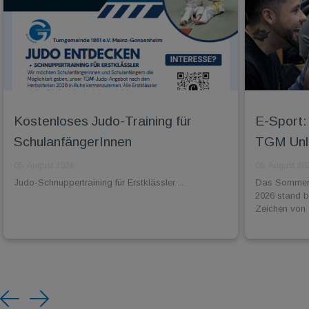
Kostenloses Judo-Training für
E-Sport: 
SchulanfängerInnen
TGM Unli
05. August 2026
06. August 20
Judo-Schnuppertraining für Erstklässler ...
Das Sommer-
2026 stand 
Zeichen von 
Previous
Next