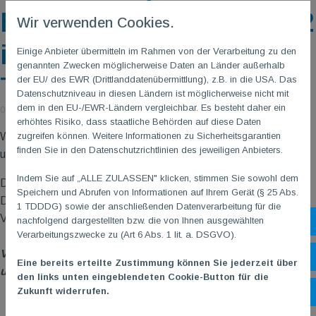
Echo" ist seit 29.06.2022
Wir verwenden Cookies.
im Briefkasten unserer
Einige Anbieter übermitteln im Rahmen von der Verarbeitung zu den
genannten Zwecken möglicherweise Daten an Länder außerhalb
TGMler
der EU/ des EWR (Drittlanddatenübermittlung), z.B. in die USA. Das
Datenschutzniveau in diesen Ländern ist möglicherweise nicht mit
dem in den EU-/EWR-Ländern vergleichbar. Es besteht daher ein
01. März 2023
erhöhtes Risiko, dass staatliche Behörden auf diese Daten
zugreifen können. Weitere Informationen zu Sicherheitsgarantien
Wir wünschen euch viel Spaß & Freude bei dieser
finden Sie in den Datenschutzrichtlinien des jeweiligen Anbieters.
umfangreichen und informativen (Sommerferien-) Lektüre!
Indem Sie auf „ALLE ZULASSEN" klicken, stimmen Sie sowohl dem
Das Hauptmotto dieser Ausgabe:
Speichern und Abrufen von Informationen auf Ihrem Gerät (§ 25 Abs.
Die Bedeutung & Wichtigkeit des Ehrenamts für (unseren)
1 TDDDG) sowie der anschließenden Datenverarbeitung für die
Verein(e), im Zusammenspiel mit unseren Festangestellten!
nachfolgend dargestellten bzw. die von Ihnen ausgewählten
Sh
Verarbeitungszwecke zu (Art 6 Abs. 1 lit. a. DSGVO).
Vielen Dank allen Beteiligten, die ihren Beitrag zu diesem
Öf
Eine bereits erteilte Zustimmung können Sie jederzeit über
umfangreichen Werk geleistet haben!
den links unten eingeblendeten Cookie-Button für die
Zukunft widerrufen.
Ko