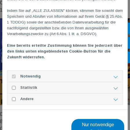
Okonek und Janna Oberkircher. Die beiden belegten die Plätze
10 und 14.
Indem Sie auf „ALLE ZULASSEN" klicken, stimmen Sie sowohl dem
Speichern und Abrufen von Informationen auf Ihrem Gerät (§ 25 Abs.
1 TDDDG) sowie der anschließenden Datenverarbeitung für die
nachfolgend dargestellten bzw. die von Ihnen ausgewählten
Sh
Verarbeitungszwecke zu (Art 6 Abs. 1 lit. a. DSGVO).
Öf
Eine bereits erteilte Zustimmung können Sie jederzeit über
den links unten eingeblendeten Cookie-Button für die
Zukunft widerrufen.
Ko
Notwendig
Statistik
Andere
Darmstädter Fecht-Club lädt ein zum Merck Jugend Turnier
Das Beste am Turnier? Die Stimmung! Ob auf oder neben der
Bahn, es ging um viel mehr als zu gewinnen – es war eine tolle
Nur notwendige
Gelegenheit, sich auszuprobieren, neue Bekanntschaften zu