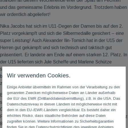
standen an diesem Wochenende eher der Spaß am Fechten
und das gemeinsame Erlebnis im Vordergrund. Trotzdem haben
wir ordentlich abgeliefert!
Nika Jacobs hat sich im U11-Degen der Damen bis auf den 2.
Platz vorgekämpft und sich die Silbermedaille gesichert – eine
super Leistung! Auch Alexander Ilin-Tomich hat in der U15 der
Herren gut gekämpft und sich technisch und taktisch gut
präsentiert. Er landete am Ende auf einem starken 12. Platz. In
der U15 lieferten sich Jule Scheffe und Marlene Schütze
spannende Gefechte und belegten die Ränge 16 und 21. Für
Wir verwenden Cookies.
beide war es eine großartige Möglichkeit, Wettkampferfahrung
zu sammeln und sich mit starken Gegnern zu messen.
Einige Anbieter übermitteln im Rahmen von der Verarbeitung zu den
genannten Zwecken möglicherweise Daten an Länder außerhalb
Ebenfalls erfolgreich waren die U13-Damen: Helene Hilken
der EU/ des EWR (Drittlanddatenübermittlung), z.B. in die USA. Das
steigerte sich während des Wettkampfes von Gefecht zu
Datenschutzniveau in diesen Ländern ist möglicherweise nicht mit
Gefecht und gewann schließlich die Bronzemedaille. Agrima
dem in den EU-/EWR-Ländern vergleichbar. Es besteht daher ein
erhöhtes Risiko, dass staatliche Behörden auf diese Daten
Pandey verpasste das Treppchen nur knapp und erreichte Platz
zugreifen können. Weitere Informationen zu Sicherheitsgarantien
8. Der jüngere Jahrgang der U13 schlug sich wacker mit Lena
finden Sie in den Datenschutzrichtlinien des jeweiligen Anbieters.