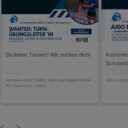
Du liebst Turnen? Wir suchen dich!
Kostenlo
Schulanf
07. August 2026
05. August 20
Verstärke unser TGMGo Team und begleite Kinder
Judo-Schnuppe
mit Freude beim Turnen!