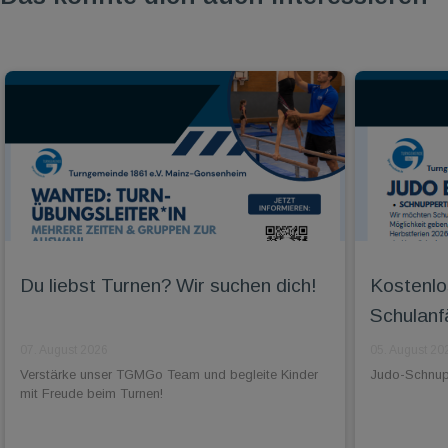
Du liebst Turnen? Wir suchen dich!
Kostenlo
Schulanf
07. August 2026
05. August 20
Verstärke unser TGMGo Team und begleite Kinder
Judo-Schnuppe
mit Freude beim Turnen!