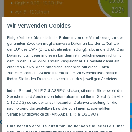
Wir verwenden Cookies.
Einige Anbieter übermitteln im Rahmen von der Verarbeitung zu den
genannten Zwecken möglicherweise Daten an Länder außerhalb
der EU/ des EWR (Drittlanddatenübermittlung), z.B. in die USA. Das
Datenschutzniveau in diesen Ländern ist möglicherweise nicht mit
dem in den EU-/EWR-Ländern vergleichbar. Es besteht daher ein
erhöhtes Risiko, dass staatliche Behörden auf diese Daten
zugreifen können. Weitere Informationen zu Sicherheitsgarantien
finden Sie in den Datenschutzrichtlinien des jeweiligen Anbieters.
Indem Sie auf „ALLE ZULASSEN" klicken, stimmen Sie sowohl dem
Speichern und Abrufen von Informationen auf Ihrem Gerät (§ 25 Abs.
1 TDDDG) sowie der anschließenden Datenverarbeitung für die
nachfolgend dargestellten bzw. die von Ihnen ausgewählten
Sh
Verarbeitungszwecke zu (Art 6 Abs. 1 lit. a. DSGVO).
Detailinformationen zum
Sport- und Spielecamp in Mainz-
Gonsenheim
Öf
Eine bereits erteilte Zustimmung können Sie jederzeit über
den links unten eingeblendeten Cookie-Button für die