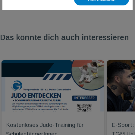
Das könnte dich auch interessieren
Kostenloses Judo-Training für
E-Sport: 
SchulanfängerInnen
TGM Unli