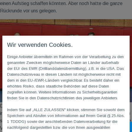
einen Aufstieg schaffen könnten. Aber noch hatte die ganze
Rückrunde vor uns gelegen.
Wir verwenden Cookies.
Einige Anbieter übermitteln im Rahmen von der Verarbeitung zu den
genannten Zwecken möglicherweise Daten an Länder außerhalb
der EU/ des EWR (Drittlanddatenübermittlung), z.B. in die USA. Das
Datenschutzniveau in diesen Ländern ist möglicherweise nicht mit
dem in den EU-/EWR-Ländern vergleichbar. Es besteht daher ein
erhöhtes Risiko, dass staatliche Behörden auf diese Daten
zugreifen können. Weitere Informationen zu Sicherheitsgarantien
finden Sie in den Datenschutzrichtlinien des jeweiligen Anbieters.
Doch mit dem Start in die 2. Hälfte der Saison wurden wir
Indem Sie auf „ALLE ZULASSEN" klicken, stimmen Sie sowohl dem
immer zuversichtlicher und schafften trotz ein paar Widrigkeiten
Speichern und Abrufen von Informationen auf Ihrem Gerät (§ 25 Abs.
sensationell den Aufstieg von der Bezirksoberliga Nordost in die
1 TDDDG) sowie der anschließenden Datenverarbeitung für die
nachfolgend dargestellten bzw. die von Ihnen ausgewählten
Sh
Verbandsliga Nordost! Eine Bilanz von 10 Siegen, drei