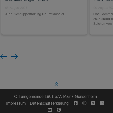
05. August 2026
06. August 20
Judo-Schnuppertraining für Erstklässler ...
Das Sommer-
2026 stand 
Zeichen von 
Previous
Next
©
Turngemeinde 1861 e.V. Mainz-Gonsenheim
Impressum
Datenschutzerklärung