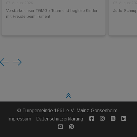
07. August 2026
05. August 20
Verstärke unser TGMGo Team und begleite Kinder
Judo-Schnuppe
mit Freude beim Turnen!
Previous
Next
©
Turngemeinde 1861 e.V. Mainz-Gonsenheim
Impressum
Datenschutzerklärung