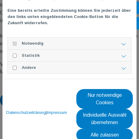
ich meinen Teil dazu beitragen möchte. Das Amt bietet mir die
Öf
Eine bereits erteilte Zustimmung können Sie jederzeit über
Chance mich aktiv einzubringen, Verantwortung zu
den links unten eingeblendeten Cookie-Button für die
übernehmen und die Abteilung zu unterstützen.
Zukunft widerrufen.
Ko
Ich freue mich darauf, gemeinsam mit den weiteren Mitgliedern
Notwendig
im Organisationsteam die Zukunft unserer Abteilung aktiv
mitzugestalten und aktives
TG
M
Teammitglied
zu sein.
Statistik
Viele Grüße
Andere
Maximilian
Nur notwendige
Zurück
Cookies
Datenschutzerklärung
|
Impressum
Individuelle Auswahl
übernehmen
Alle zulassen