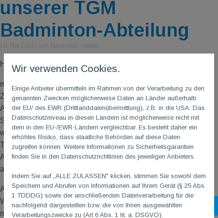
unserer TGM
Badminton-Abteilung
10. Mai 2025
|
von Maximilian Hiebel
Hallo liebe Mitglieder der TG
M
,
Wir verwenden Cookies.
mein Name ist Maximilian Hiebel und ich freue mich sehr, in
Einige Anbieter übermitteln im Rahmen von der Verarbeitung zu den
Zukunft die Badminton-Abteilung als stellvertretender
genannten Zwecken möglicherweise Daten an Länder außerhalb
der EU/ des EWR (Drittlanddatenübermittlung), z.B. in die USA. Das
Abteilungsleiter unterstützen zu dürfen. Ich bin 22 Jahre alt,
Datenschutzniveau in diesen Ländern ist möglicherweise nicht mit
Student und in Gonsenheim aufgewachsen. Im Jahr 2018
dem in den EU-/EWR-Ländern vergleichbar. Es besteht daher ein
wurde ich TG
M
Mitglied und spiele seitdem Badminton in der
erhöhtes Risiko, dass staatliche Behörden auf diese Daten
TG
M
, zunächst in der Jugend und nun bei den Erwachsenen.
zugreifen können. Weitere Informationen zu Sicherheitsgarantien
finden Sie in den Datenschutzrichtlinien des jeweiligen Anbieters.
Als Spieler der 3. Mannschaft stehe ich sowohl in der Liga als
auch bei Turnieren auf dem Badmintonfeld.
Indem Sie auf „ALLE ZULASSEN" klicken, stimmen Sie sowohl dem
Speichern und Abrufen von Informationen auf Ihrem Gerät (§ 25 Abs.
Als im Vorfeld der diesjährigen Abteilungsversammlung der
1 TDDDG) sowie der anschließenden Datenverarbeitung für die
Wunsch geäußert wurde, die Aufgaben in der Abteilung auf
nachfolgend dargestellten bzw. die von Ihnen ausgewählten
Sh
mehrere Schultern zu verteilen, wurde mir bewusst, dass auch
Verarbeitungszwecke zu (Art 6 Abs. 1 lit. a. DSGVO).