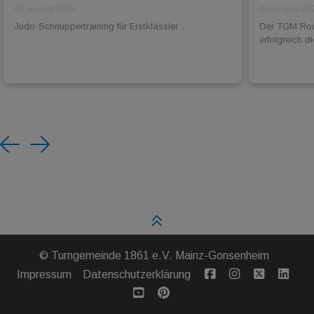
05. August 2026
03. August 20
Judo-Schnuppertraining für Erstklässler ...
Der TGM Rock
erfolgreich 
Previous
Next
©
Turngemeinde 1861 e.V. Mainz-Gonsenheim
Impressum
Datenschutzerklärung