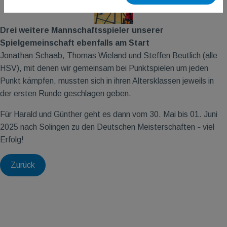
Drei weitere Mannschaftsspieler unserer
Spielgemeinschaft ebenfalls am Start
Jonathan Schaab, Thomas Wieland und Steffen Beutlich (alle
HSV), mit denen wir gemeinsam bei Punktspielen um jeden
Punkt kämpfen, mussten sich in ihren Altersklassen jeweils in
der ersten Runde geschlagen geben.
Für Harald und Günther geht es dann vom 30. Mai bis 01. Juni
2025 nach Solingen zu den Deutschen Meisterschaften
viel
–
Erfolg!
Zurück