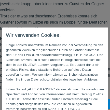
jeweils sehr knapp, aber leider immer zu Gunsten der Gegner
verliefen.
Trotz der etwas enttäuschenden Ergebnisse konnte sich
Günther sowohl im Einzel als auch im Doppel für die Deutschen
Meisterschaften qualifizieren.
Wir verwenden Cookies.
Harald Merkelbach triumphiert mit neuem Partner
Harald trat erstmalig mit Bodo-Ingolf Dernbach zusammen an.
Einige Anbieter übermitteln im Rahmen von der Verarbeitung zu den
genannten Zwecken möglicherweise Daten an Länder außerhalb
Die beiden zeigten nach einem souveränen Sieg im ersten Satz
der EU/ des EWR (Drittlanddatenübermittlung), z.B. in die USA. Das
Nerven, konnten ihre Stärken nicht mehr ausspielen und
Datenschutzniveau in diesen Ländern ist möglicherweise nicht mit
mussten so in die Verlängerung, den dritten Satz, gehen. Hier
dem in den EU-/EWR-Ländern vergleichbar. Es besteht daher ein
zahlte sich das Coaching durch Michael Opitz aus und die beiden
erhöhtes Risiko, dass staatliche Behörden auf diese Daten
zugreifen können. Weitere Informationen zu Sicherheitsgarantien
konnten sich den Sieg im Finale sichern: Herzlichen Glückwunsch
finden Sie in den Datenschutzrichtlinien des jeweiligen Anbieters.
zum Titelgewinn! Mit diesem Sieg sind sie auch direkt für die
Deutschen Meisterschaften qualifiziert.
Indem Sie auf „ALLE ZULASSEN" klicken, stimmen Sie sowohl dem
Speichern und Abrufen von Informationen auf Ihrem Gerät (§ 25 Abs.
1 TDDDG) sowie der anschließenden Datenverarbeitung für die
nachfolgend dargestellten bzw. die von Ihnen ausgewählten
Sh
Verarbeitungszwecke zu (Art 6 Abs. 1 lit. a. DSGVO).