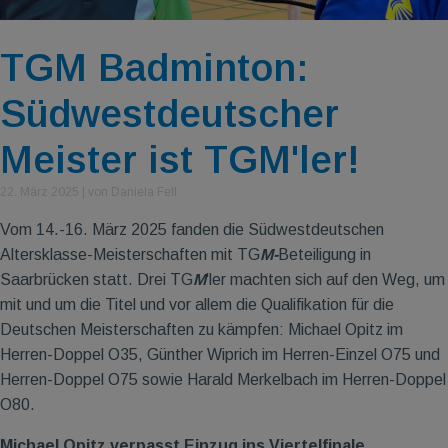
TGM Badminton:
Südwestdeutscher
Meister ist TGM'ler!
22. März 2025
|
von Daniela Fell
Vom 14.-16. März 2025 fanden die Südwestdeutschen
Altersklasse-Meisterschaften mit TG
M-
Beteiligung in
Saarbrücken statt. Drei TG
M
'ler machten sich auf den Weg, um
mit und um die Titel und vor allem die Qualifikation für die
Deutschen Meisterschaften zu kämpfen: Michael Opitz im
Herren-Doppel O35, Günther Wiprich im Herren-Einzel O75 und
Herren-Doppel O75 sowie Harald Merkelbach im Herren-Doppel
O80.
Michael Opitz verpasst Einzug ins Viertelfinale