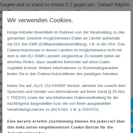
Gegner und so stand es erneut 0:2 gegen uns. Danach folgten
die Einzelspiele. Mona trat im ersten Einzel an und schlug sich
hervorragend. Den ersten Satz musste sie noch klar abgeben,
Wir verwenden Cookies.
aber im zweiten Satz zeigte sie, was in ihr steckt. Sie gab
Einige Anbieter übermitteln im Rahmen von der Verarbeitung zu den
keinen Ball verloren und kämpfte sich in die Verlängerung,
genannten Zwecken möglicherweise Daten an Länder außerhalb
nachdem sie vier Matchbälle abwehrte. Am Ende fehlte das
der EU/ des EWR (Drittlanddatenübermittlung), z.B. in die USA. Das
Quäntchen Glück und es hieß 23:25 für den Gegner. In den
Datenschutzniveau in diesen Ländern ist möglicherweise nicht mit
dem in den EU-/EWR-Ländern vergleichbar. Es besteht daher ein
weiteren Einzeln schlugen sich die anderen ebenfalls tapfer,
erhöhtes Risiko, dass staatliche Behörden auf diese Daten
doch auch sie konnten leider das Endergebnis nicht korrigieren
zugreifen können. Weitere Informationen zu Sicherheitsgarantien
und es hieß 6:0 für Mainz-Zahlbach III.
finden Sie in den Datenschutzrichtlinien des jeweiligen Anbieters.
Im letzten Spiel trafen wir auf die TuS Bingen-Büdesheim.
Indem Sie auf „ALLE ZULASSEN" klicken, stimmen Sie sowohl dem
Weiter motiviert wollten die Mädels endlich Punkte holen und
Speichern und Abrufen von Informationen auf Ihrem Gerät (§ 25 Abs.
1 TDDDG) sowie der anschließenden Datenverarbeitung für die
stellten sich dem ersten Doppel wieder in ihrer stärksten
nachfolgend dargestellten bzw. die von Ihnen ausgewählten
Sh
Formation mit Mona und Saanvi. Clara und Julie spielten das
Verarbeitungszwecke zu (Art 6 Abs. 1 lit. a. DSGVO).
zweite Doppel. Doch irgendwie war im ersten Doppel der Wurm
Öf
drin, es lief nicht rund und mit vielen eigenen Fehlern ging das
Eine bereits erteilte Zustimmung können Sie jederzeit über
den links unten eingeblendeten Cookie-Button für die
Doppel klar an die Gegner. Das zweite Doppel machte es