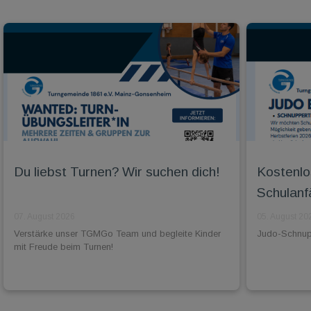
Du liebst Turnen? Wir suchen dich!
Kostenlo
Schulanf
07. August 2026
05. August 20
Verstärke unser TGMGo Team und begleite Kinder
Judo-Schnuppe
mit Freude beim Turnen!