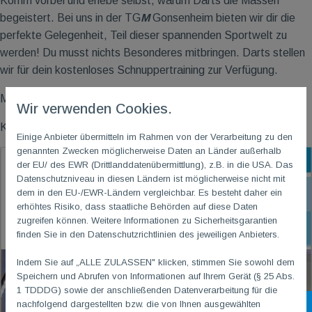
Komm vorbei und erlebe selbst, warum Darts die Massen
begeistert. Bei uns in der TG
M
Gonsenheim bieten wir dir die
perfekte Gelegenheit, Teil dieser spannenden Sportwelt zu
werden! Du musst nichts Besonderes mitbringen. Darts stellen
wir für dein kostenloses Schnuppertraining zur Verfügung.
Mehr Infos:
https://tgm-gonsenheim.de/sport/trendsport/dart
Wir verwenden Cookies.
Kontakt:
darts@tgm-gonsenheim.de
Einige Anbieter übermitteln im Rahmen von der Verarbeitung zu den
genannten Zwecken möglicherweise Daten an Länder außerhalb
der EU/ des EWR (Drittlanddatenübermittlung), z.B. in die USA. Das
Datenschutzniveau in diesen Ländern ist möglicherweise nicht mit
dem in den EU-/EWR-Ländern vergleichbar. Es besteht daher ein
erhöhtes Risiko, dass staatliche Behörden auf diese Daten
zugreifen können. Weitere Informationen zu Sicherheitsgarantien
finden Sie in den Datenschutzrichtlinien des jeweiligen Anbieters.
Indem Sie auf „ALLE ZULASSEN" klicken, stimmen Sie sowohl dem
Speichern und Abrufen von Informationen auf Ihrem Gerät (§ 25 Abs.
1 TDDDG) sowie der anschließenden Datenverarbeitung für die
nachfolgend dargestellten bzw. die von Ihnen ausgewählten
Sh