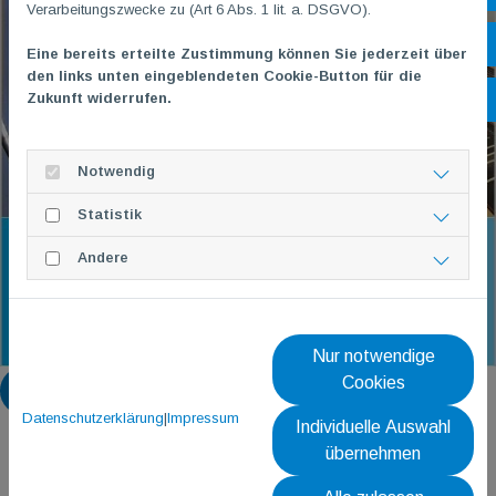
Verarbeitungszwecke zu (Art 6 Abs. 1 lit. a. DSGVO).
Öf
Eine bereits erteilte Zustimmung können Sie jederzeit über
den links unten eingeblendeten Cookie-Button für die
Zukunft widerrufen.
Ko
Notwendig
Statistik
Andere
Nur notwendige
Cookies
Zurück
Datenschutzerklärung
|
Impressum
Individuelle Auswahl
übernehmen