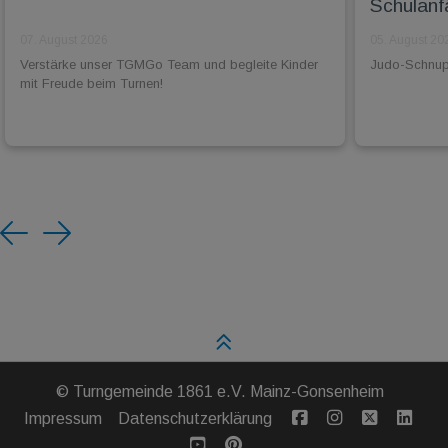
Schulanf
07. August 2026
05. August 20
Verstärke unser TGMGo Team und begleite Kinder
Judo-Schnuppe
mit Freude beim Turnen!
Previous
Next
©
Turngemeinde 1861 e.V. Mainz-Gonsenheim
Impressum
Datenschutzerklärung