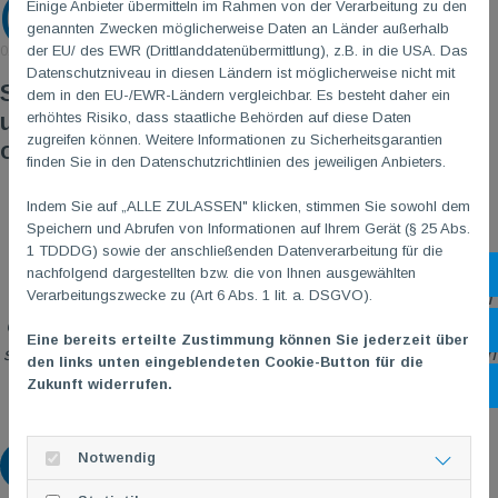
(Winterausgabe)
Einige Anbieter übermitteln im Rahmen von der Verarbeitung zu den
genannten Zwecken möglicherweise Daten an Länder außerhalb
der EU/ des EWR (Drittlanddatenübermittlung), z.B. in die USA. Das
01. März 2023
Datenschutzniveau in diesen Ländern ist möglicherweise nicht mit
Seit 15.12.21 ist die Ausgabe 02/2021
dem in den EU-/EWR-Ländern vergleichbar. Es besteht daher ein
unseres Vereinsmagazins "TG
M
-Echo"
erhöhtes Risiko, dass staatliche Behörden auf diese Daten
zugreifen können. Weitere Informationen zu Sicherheitsgarantien
online verfügbar:
tgmecho022021.pdf
finden Sie in den Datenschutzrichtlinien des jeweiligen Anbieters.
Indem Sie auf „ALLE ZULASSEN" klicken, stimmen Sie sowohl dem
Speichern und Abrufen von Informationen auf Ihrem Gerät (§ 25 Abs.
1 TDDDG) sowie der anschließenden Datenverarbeitung für die
Danke an alle Autoren und Unterstützer bei der Erstellung
nachfolgend dargestellten bzw. die von Ihnen ausgewählten
Sh
Verarbeitungszwecke zu (Art 6 Abs. 1 lit. a. DSGVO).
dieser umfangreichen Echo-Ausgabe, insbesondere unserem
Gestalter Andreas Schermer und dem
Zeitungsverlag Schenk,
Öf
Eine bereits erteilte Zustimmung können Sie jederzeit über
sowie unserem Redaktionsteam: Monika Schäfer, Isabell Hach
den links unten eingeblendeten Cookie-Button für die
& Andreas Maurer & unserem Helfer-Team:
Zukunft widerrufen.
Ko
Monika & Manfred Schäfer, Sofian Hardt & Leo Meyer
Notwendig
Zurück