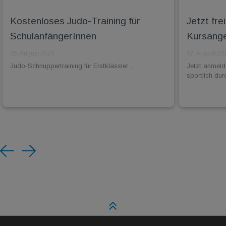
Kostenloses Judo-Training für
Jetzt fr
SchulanfängerInnen
Kursange
05. August 2026
07. August 20
Judo-Schnuppertraining für Erstklässler ...
Jetzt anmel
sportlich dur
Previous
Next