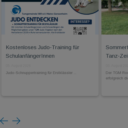
Kostenloses Judo-Training für
Sommerfe
SchulanfängerInnen
Tanz-Zei
05. August 2026
03. August 20
Judo-Schnuppertraining für Erstklässler ...
Der TGM Rock
erfolgreich 
Previous
Next