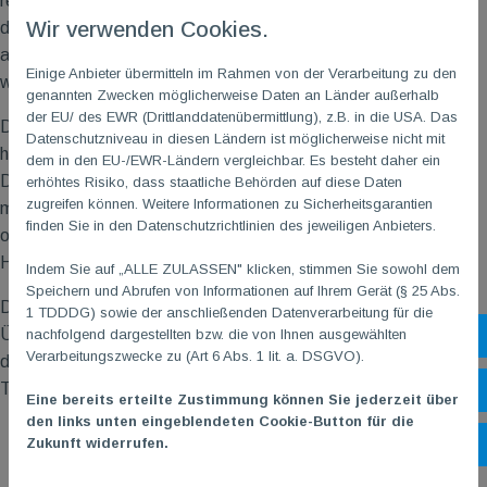
retten Leben“ initiiert. Ziel ist es, möglichst viele Menschen für
Wir verwenden Cookies.
das Thema Laienreanimation zu sensibilisieren und Mitglieder
aus Sportvereinen im Umgang mit AEDs auszubilden. Dabei
Einige Anbieter übermitteln im Rahmen von der Verarbeitung zu den
wurden 12 AEDs ausgelost.
genannten Zwecken möglicherweise Daten an Länder außerhalb
der EU/ des EWR (Drittlanddatenübermittlung), z.B. in die USA. Das
Darüber hinaus konnten auch die Vereine, welche kein Losglück
Datenschutzniveau in diesen Ländern ist möglicherweise nicht mit
hatten, ohne Zuzahlung mit LifePads ausgestattet werden.
dem in den EU-/EWR-Ländern vergleichbar. Es besteht daher ein
Das LifePad ist ein innovatives Produkt für den Einsatz bei
erhöhtes Risiko, dass staatliche Behörden auf diese Daten
zugreifen können. Weitere Informationen zu Sicherheitsgarantien
medizinischen Notfällen. Es wird auf die Brust gelegt und hilft
finden Sie in den Datenschutzrichtlinien des jeweiligen Anbieters.
optisch wie akustisch bei der Lebensrettung mittels
Herzdruckmassage.
Indem Sie auf „ALLE ZULASSEN" klicken, stimmen Sie sowohl dem
Speichern und Abrufen von Informationen auf Ihrem Gerät (§ 25 Abs.
Die TG
M
hat ein solches LifePad gewonnen. Felix, unser
1 TDDDG) sowie der anschließenden Datenverarbeitung für die
Übungsleiter für die Reha Sportgruppe Neurologie, war an
nachfolgend dargestellten bzw. die von Ihnen ausgewählten
Sh
Verarbeitungszwecke zu (Art 6 Abs. 1 lit. a. DSGVO).
diesem Abend vor Ort und nahm das LifePad im Namen der
TG
M
in Empfang. Vielen Dank, Felix!
Öf
Eine bereits erteilte Zustimmung können Sie jederzeit über
den links unten eingeblendeten Cookie-Button für die
Zukunft widerrufen.
Ko