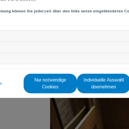
ÜbungsleiterInnen vorbehalten ist .
mmung können Sie jederzeit über den links unten eingeblendeten Co
Diese sind u.a. dafür hauptverantwortlich, dass Fenster, Türen
gesteuert und nach Öffnung anschließend auch wieder geschl
Dies gilt übrigens für alle (TG
M
)
Räumlichkeiten, welche von un
Nur notwendige
Individuelle Auswahl
m
Cookies
übernehmen