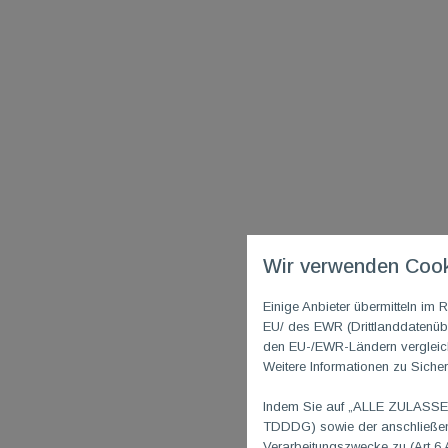
Wir verwenden Cook
Einige Anbieter übermitteln i
EU/ des EWR (Drittlanddatenübe
den EU-/EWR-Ländern vergleichb
Weitere Informationen zu Sicher
Indem Sie auf „ALLE ZULASSEN"
TDDDG) sowie der anschließend
Verarbeitungszwecke zu (Art 6 