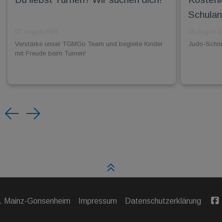
Schulan
07. August 2026
05. August 
Verstärke unser TGMGo Team und begleite Kinder
Judo-Schnup
mit Freude beim Turnen!
Previous
Next
V. Mainz-Gonsenheim
Impressum
Datenschutzerklärung