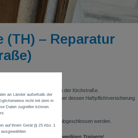
 (TH) – Reparatur
raße)
rden.
nserer “alten” Eingangstür in der Kirchstraße.
aten an Länder außerhalb der
et, sodass eine Abwicklung über dessen Haftpflichtversicherung
glicherweise nicht mit dem in
 damit bezahlt.
ese Daten zugreifen können.
rs.
losses konnte nun erfolgreich abgeschlossen werden.
 auf Ihrem Gerät (§ 25 Abs. 1
rden.
n ausgewählten
dnung
ausschließlich den jeweiligen Trainern/