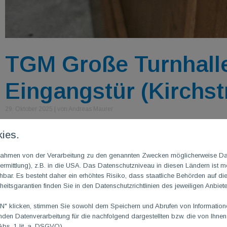
TGM Große Turnhalle
Eingangstür (Kirchst
29. Oktober 2025
|
von Andreas Maurer
Türzylinder-/Schloss der Eingangstür musste ausgetauscht we
ies.
Aufgrund einer Fehlbedienung kam es leider zur Beschädigung u
m Rahmen von der Verarbeitung zu den genannten Zwecken möglicherweise D
Leider hat sich der Verursacher bis heute nicht bei uns gemeld
rmittlung), z.B. in die USA. Das Datenschutzniveau in diesen Ländern ist mö
nicht möglich ist und unsere Solidargemeinschaft den Schaden
ar. Es besteht daher ein erhöhtes Risiko, dass staatliche Behörden auf di
heitsgarantien finden Sie in den Datenschutzrichtlinien des jeweiligen Anbiete
Die Reparatur inkl. Austausch des defekten Türzylinders-/sch
 klicken, stimmen Sie sowohl dem Speichern und Abrufen von Informationen
Damit kann auch diese Tür nun wieder einwandfrei bedient we
en Datenverarbeitung für die nachfolgend dargestellten bzw. die von Ihne
Hierbei ist zu beachten, dass dies gem.
unserer Hallenor
Abs. 1 lit. a. DSGVO).