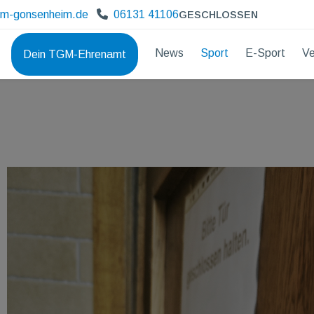
gm-gonsenheim.de
06131 41106
GESCHLOSSEN
News
Sport
E-Sport
Ve
Dein TGM-Ehrenamt