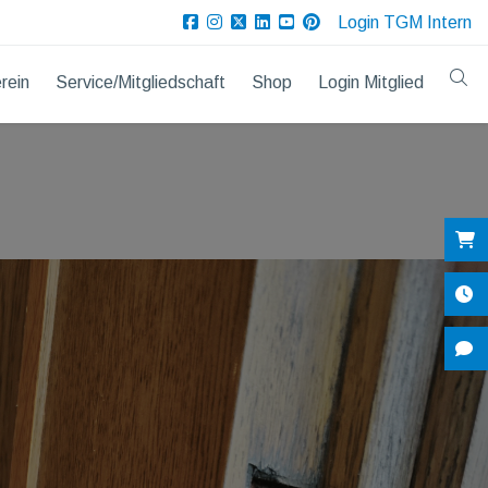
Login TGM Intern
rein
Service/Mitgliedschaft
Shop
Login Mitglied
Sh
Öf
Ko