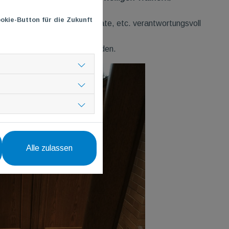
okie-Button für die Zukunft
, Licht, Jalousien, Thermostate, etc. verantwortungsvoll
ossen werden.
seren Sportlern genutzt werden.
Alle zulassen