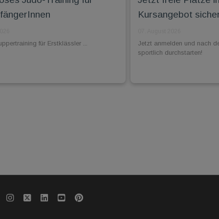
fängerInnen
Kursangebot siche
2026
07. August 2026
pertraining für Erstklässler ...
Jetzt anmelden und nach d
sportlich durchstarten!