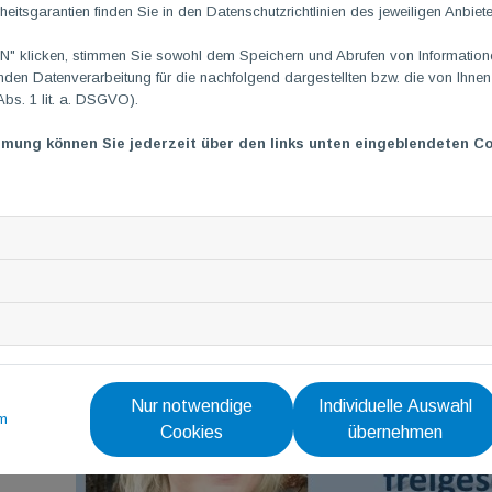
heitsgarantien finden Sie in den Datenschutzrichtlinien des jeweiligen Anbiete
Starker Rücken mit Bewegungsfolgen mit Beatrix
!!!NEU
TriYoga® mit Florence
 klicken, stimmen Sie sowohl dem Speichern und Abrufen von Informationen
Vinyasa-Yoga mit Anne
en Datenverarbeitung für die nachfolgend dargestellten bzw. die von Ihne
Abs. 1 lit. a. DSGVO).
Detailinformationen >
TG
M
Kursangebot
mmung können Sie jederzeit über den links unten eingeblendeten Co
Nur notwendige
Individuelle Auswahl
m
Cookies
übernehmen