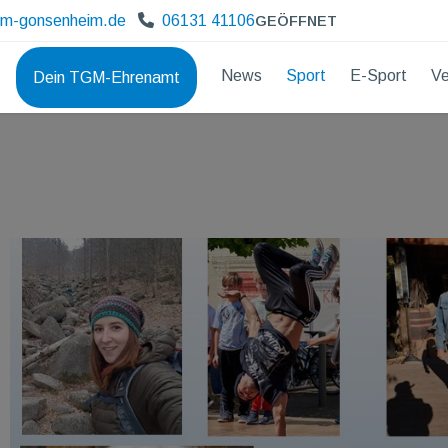
gm-gonsenheim.de
06131 41106
GEÖFFNET
News
Sport
E-Sport
Ve
Dein TGM-Ehrenamt