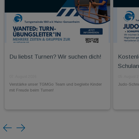
Du liebst Turnen? Wir suchen dich!
Kostenl
Schulan
07. August 2026
05. August 
Verstärke unser TGMGo Team und begleite Kinder
Judo-Schnup
mit Freude beim Turnen!
Previous
Next