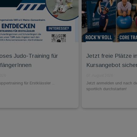
oses Judo-Training für
Jetzt freie Plätz
fängerInnen
Kursangebot siche
2026
07. August 2026
pertraining für Erstklässler ...
Jetzt anmelden und nach d
sportlich durchstarten!