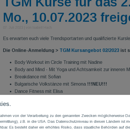
TGM Kurse für das 2.
Mo., 10.07.2023 freig
07. Juli 2023
|
von Isabell Hach
Es erwarten euch viele Trendsportarten und qualifizierte Kursl
Die Online-Anmeldung >
TGM Kursangebot 02/2023
ist 
Body Workout im Circle Training mit Nadine
Body and Mind - Mit Yoga und Achtsamkeit zur inneren Mi
Breakdance mit Sofian
Bulgarische Volkstänze mit Simona
!!!NEU!!!
Dance Fitness mit Elisa
Drum Fitness mit Nadin
!!!NEU!!!
ies.
Line Dance mit Johanna
Vinyasa Yoga mit Kirsten
m Rahmen von der Verarbeitung zu den genannten Zwecken möglicherweise D
Power-Pilates mit Anne
rmittlung), z.B. in die USA. Das Datenschutzniveau in diesen Ländern ist mö
ar. Es besteht daher ein erhöhtes Risiko, dass staatliche Behörden auf di
Qigong mit Gabriele