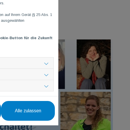
rs.
!!!
 auf Ihrem Gerät (§ 25 Abs. 1
n ausgewählten
okie-Button für die Zukunft
Alle zulassen