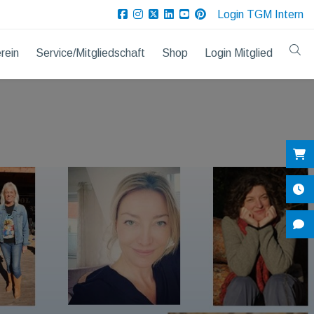
Login TGM Intern
rein
Service/Mitgliedschaft
Shop
Login Mitglied
Sh
Öf
Ko