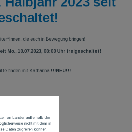
 Halbjahr 2023 seit
eschaltet!
eiter*Innen, die euch in Bewegung bringen!
seit Mo., 10.07.2023, 08:00 Uhr freigeschaltet!
tte finden mit Katharina
!!!NEU!!!
aten an Länder außerhalb der
glicherweise nicht mit dem in
ese Daten zugreifen können.