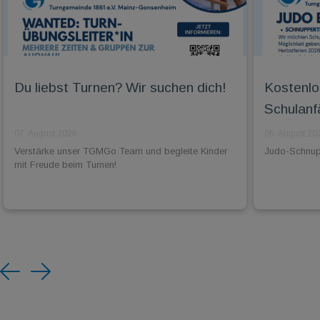
Du liebst Turnen? Wir suchen dich!
Kostenlo
Schulanf
07. August 2026
05. August 20
Verstärke unser TGMGo Team und begleite Kinder
Judo-Schnuppe
mit Freude beim Turnen!
Previous
Next