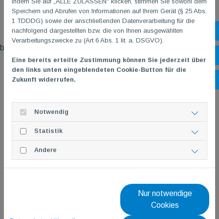
Indem Sie auf „ALLE ZULASSEN" klicken, stimmen Sie sowohl dem
Speichern und Abrufen von Informationen auf Ihrem Gerät (§ 25 Abs.
1 TDDDG) sowie der anschließenden Datenverarbeitung für die
nachfolgend dargestellten bzw. die von Ihnen ausgewählten
Sh
Für Detailinformationen
Verarbeitungszwecke zu (Art 6 Abs. 1 lit. a. DSGVO).
bitte Bild anklicken od. QR-Code auslesen!
Öf
Eine bereits erteilte Zustimmung können Sie jederzeit über
den links unten eingeblendeten Cookie-Button für die
Zukunft widerrufen.
Ko
Notwendig
Statistik
Andere
Nur notwendige
Cookies