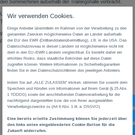
den Sommerferien außerhalb der Trainingshalle verbracht.
Und wie könnte man das letzte Training bei heißen
Wir verwenden Cookies.
Temperaturen besser nutzen als mit einem leckeren Eis.
Einige Anbieter übermitteln im Rahmen von der Verarbeitung zu den
Wir wünschen allen Kindern, Eltern und weiteren
genannten Zwecken möglicherweise Daten an Länder außerhalb
der EU/ des EWR (Drittlanddatenübermittlung), z.B. in die USA. Das
Familienmitgliedern schöne Sommerferien!
Datenschutzniveau in diesen Ländern ist möglicherweise nicht mit
dem in den EU-/EWR-Ländern vergleichbar. Es besteht daher ein
erhöhtes Risiko, dass staatliche Behörden auf diese Daten
zugreifen können. Weitere Informationen zu Sicherheitsgarantien
finden Sie in den Datenschutzrichtlinien des jeweiligen Anbieters.
Indem Sie auf „ALLE ZULASSEN" klicken, stimmen Sie sowohl dem
Speichern und Abrufen von Informationen auf Ihrem Gerät (§ 25 Abs.
1 TDDDG) sowie der anschließenden Datenverarbeitung für die
nachfolgend dargestellten bzw. die von Ihnen ausgewählten
Sh
Verarbeitungszwecke zu (Art 6 Abs. 1 lit. a. DSGVO).
Öf
Eine bereits erteilte Zustimmung können Sie jederzeit über
den links unten eingeblendeten Cookie-Button für die
Zukunft widerrufen.
Ko