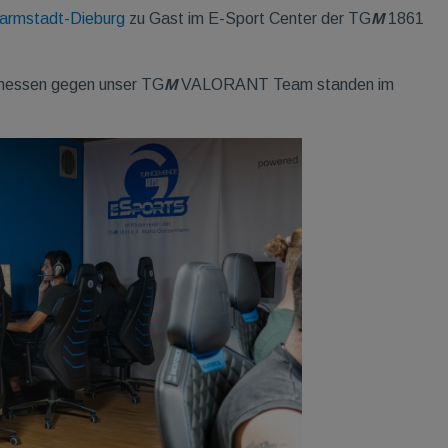
armstadt-Dieburg
zu Gast im E-Sport Center der TG
M
1861
emessen gegen unser TG
M
VALORANT Team standen im