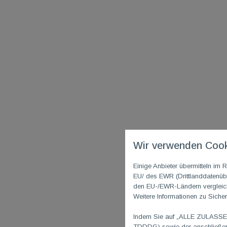
Wir verwenden Cook
Einige Anbieter übermitteln i
EU/ des EWR (Drittlanddatenübe
den EU-/EWR-Ländern vergleichb
Weitere Informationen zu Sicher
Indem Sie auf „ALLE ZULASSEN"
TDDDG) sowie der anschließend