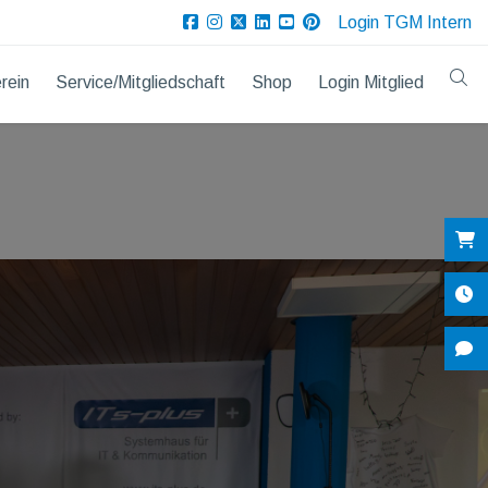
Login TGM Intern
rein
Service/Mitgliedschaft
Shop
Login Mitglied
Sh
Öf
Ko