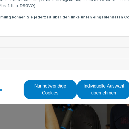
Abs. 1 lit. a. DSGVO).
v.l.n.r.: Maximilian “Fragstube” Witt, Marvi
mmung können Sie jederzeit über den links unten eingeblendeten Co
Das Medienzentrum Darmstadt-Dieburg unterstützt Lehrkräft
Aspekt in VALORANT, der viel Konzentration und Kommunikation 
Das passiert u.a. auch durch AG's an den Schulen.
Nur notwendige
Individuelle Auswahl
m
Cookies
übernehmen