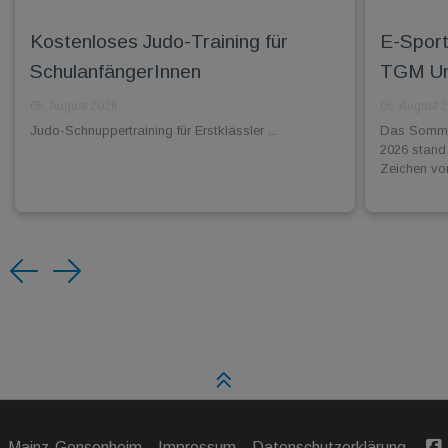
Kostenloses Judo-Training für
E-Sport:
SchulanfängerInnen
TGM Unl
05. August 2026
06. August 
Judo-Schnuppertraining für Erstklässler ...
Das Sommer
2026 stand
Zeichen vo
Previous
Next
V. Mainz-Gonsenheim
Impressum
Datenschutzerklärung