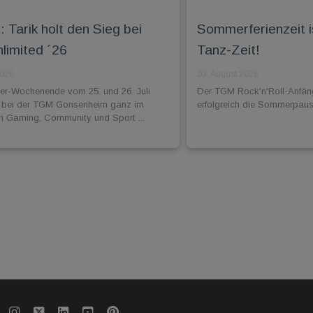
 Tarik holt den Sieg bei
Sommerferienzeit i
imited ´26
Tanz-Zeit!
2026
03. August 2026
-Wochenende vom 25. und 26. Juli
Der TGM Rock'n'Roll-Anfän
 bei der TGM Gonsenheim ganz im
erfolgreich die Sommerpaus
n Gaming, Community und Sport ...