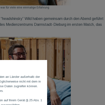
ar für viele eine einmalige Erfahrung
n “headshinsky” Wild haben gemeinsam durch den Abend geführt
k des Medienzentrums Darmstadt-Dieburg im ersten Match, das
aten an Länder außerhalb der
glicherweise nicht mit dem in
ese Daten zugreifen können.
rs.
 auf Ihrem Gerät (§ 25 Abs. 1
n ausgewählten