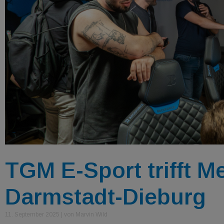
TGM E-Sport trifft 
Darmstadt-Dieburg
11. September 2025
|
von Marvin Wild