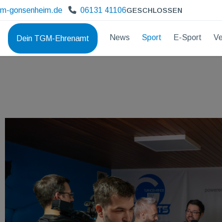
gm-gonsenheim.de
06131 41106
GESCHLOSSEN
News
Sport
E-Sport
Ve
Dein TGM-Ehrenamt