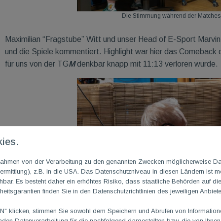
Die Stimmung während der Matches w
Maximilian “Fragstube” Witt und unser Head of E-Sport Marvi
und die Spiele kommentiert. Highlight war hier das Comebac
für uns von der TG
M
denkbar knapp mit 11:13 verloren wurde.
ies.
m Rahmen von der Verarbeitung zu den genannten Zwecken möglicherweise D
rmittlung), z.B. in die USA. Das Datenschutzniveau in diesen Ländern ist mö
ar. Es besteht daher ein erhöhtes Risiko, dass staatliche Behörden auf di
heitsgarantien finden Sie in den Datenschutzrichtlinien des jeweiligen Anbiete
 klicken, stimmen Sie sowohl dem Speichern und Abrufen von Informationen
en Datenverarbeitung für die nachfolgend dargestellten bzw. die von Ihne