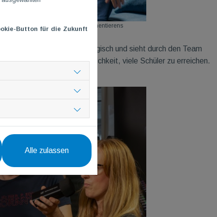
n “headshinsky” Wild während des Kommentierens
okie-Button für die Zukunft
e und Schüler medienpädagogisch und sieht durch den Team
erfordert, eine gute Möglichkeit, viele Schüler zu erreichen.
Alle zulassen