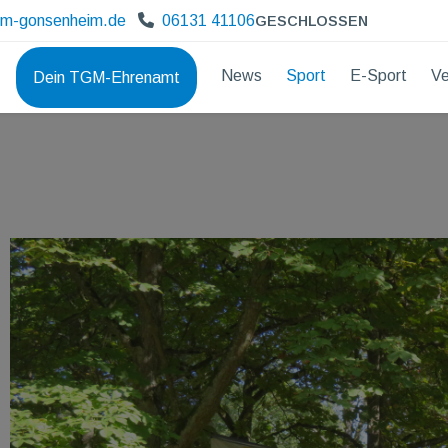
gm-gonsenheim.de
06131 41106
GESCHLOSSEN
News
Sport
E-Sport
Ve
Dein TGM-Ehrenamt