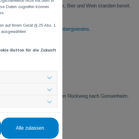
glicherweise nicht mit dem in
st gebackener Kuchen, Kaffee, Bier und Wein standen bereit.
ese Daten zugreifen können.
rs.
eaks.
 auf Ihrem Gerät (§ 25 Abs. 1
stützer und Mitglied des
Lennebergvereins
.
n ausgewählten
okie-Button für die Zukunft
sich eine kleine Gruppe auf den Rückweg nach Gonsenheim.
- und Rückweg inbegriffen.
Alle zulassen