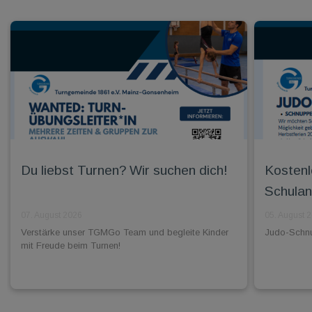
Du liebst Turnen? Wir suchen dich!
Kostenl
Schulan
07. August 2026
05. August 
Verstärke unser TGMGo Team und begleite Kinder
Judo-Schnup
mit Freude beim Turnen!