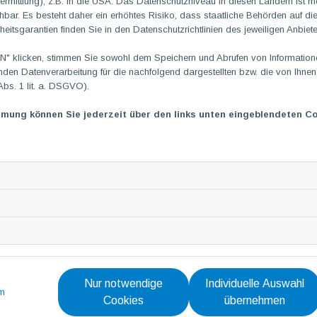
rmittlung), z.B. in die USA. Das Datenschutzniveau in diesen Ländern ist mö
Tisch niederlassen. Das Essen ließ keine Wünsche offen: selb
ar. Es besteht daher ein erhöhtes Risiko, dass staatliche Behörden auf di
heitsgarantien finden Sie in den Datenschutzrichtlinien des jeweiligen Anbiete
Chef Michael Marckart grillte persönlich die Würstchen und St
 klicken, stimmen Sie sowohl dem Speichern und Abrufen von Informationen
Anmerkung: Unsere TG
M
ist bereits seit 2012 Partner, Unter
en Datenverarbeitung für die nachfolgend dargestellten bzw. die von Ihne
Abs. 1 lit. a. DSGVO).
mmung können Sie jederzeit über den links unten eingeblendeten Co
Nach drei Stunden in diesem idyllischen Waldparadies machte 
Insgesamt legten sie beeindruckende 16 Kilometer zurück, Hin
Nur notwendige
Individuelle Auswahl
m
Cookies
übernehmen