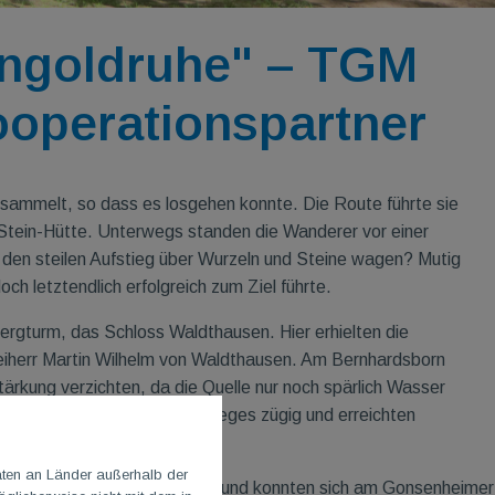
ingoldruhe" – TGM
operationspartner
rsammelt, so dass es losgehen konnte. Die Route führte sie
-Stein-Hütte. Unterwegs standen die Wanderer vor einer
r den steilen Aufstieg über Wurzeln und Steine wagen? Mutig
ch letztendlich erfolgreich zum Ziel führte.
rgturm, das Schloss Waldthausen. Hier erhielten die
Freiherr Martin Wilhelm von Waldthausen. Am Bernhardsborn
̈rkung verzichten, da die Quelle nur noch spärlich Wasser
 entlang des Hermann-Löns-Weges zügig und erreichten
aten an Länder außerhalb der
Lennebergverein empfangen und konnten sich am Gonsenheimer