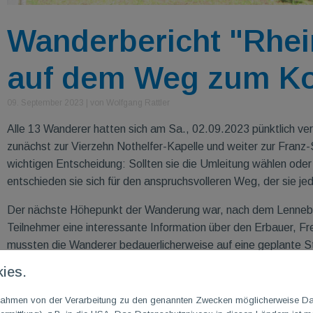
Wanderbericht "Rhe
auf dem Weg zum Ko
09. September 2023
|
von Wolfgang Rattler
Alle 13 Wanderer hatten sich am Sa., 02.09.2023 pünktlich ve
zunächst zur Vierzehn Nothelfer-Kapelle und weiter zur Franz
wichtigen Entscheidung: Sollten sie die Umleitung wählen ode
entschieden sie sich für den anspruchsvolleren Weg, der sie jedo
Der nächste Höhepunkt der Wanderung war, nach dem Lennebe
Teilnehmer eine interessante Information über den Erbauer, 
mussten die Wanderer bedauerlicherweise auf eine geplante Sta
tröpfeln ließ. Dennoch bewältigten sie den einfachen Marsch
ies.
schließlich die Rheingoldruhe.
m Rahmen von der Verarbeitung zu den genannten Zwecken möglicherweise D
Dort wurden sie herzlich vom TG
M
Kooperationspartner, dem 