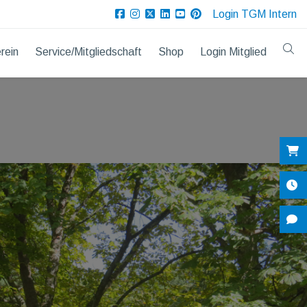
Login TGM Intern
rein
Service/Mitgliedschaft
Shop
Login Mitglied
Sh
Öf
Ko