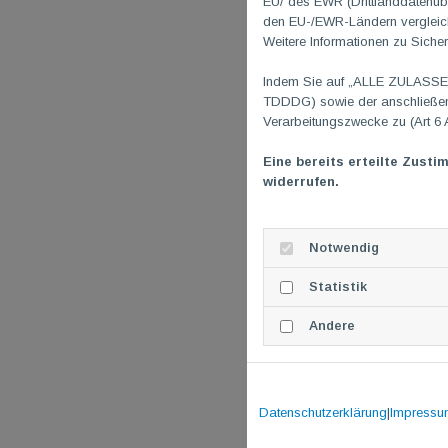
EU/ des EWR (Drittlanddatenübe
den EU-/EWR-Ländern vergleichb
Weitere Informationen zu Sicher
Indem Sie auf „ALLE ZULASSEN"
TDDDG) sowie der anschließend
Verarbeitungszwecke zu (Art 6 
Eine bereits erteilte Zusti
widerrufen.
Notwendig
Statistik
Andere
Datenschutzerklärung
|
Impressu