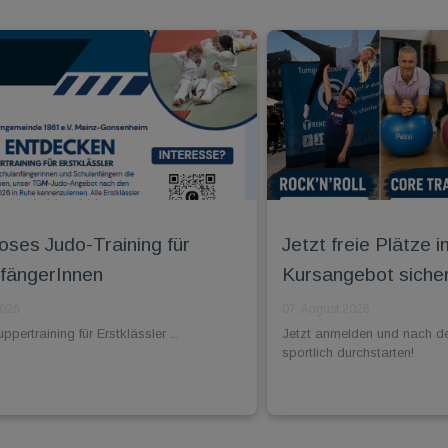
oses Judo-Training für
Jetzt freie Plätz
fängerInnen
Kursangebot siche
2026
07. August 2026
pertraining für Erstklässler ...
Jetzt anmelden und nach d
sportlich durchstarten!