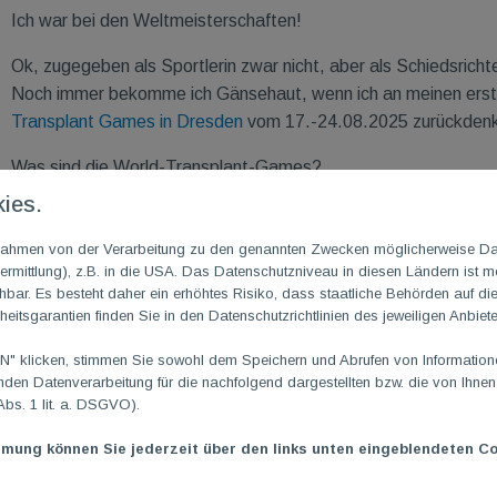
Ich war bei den Weltmeisterschaften!
Ok, zugegeben als Sportlerin zwar nicht, aber als Schiedsrichte
Noch immer bekomme ich Gänsehaut, wenn ich an meinen erste
Transplant Games in Dresden
vom 17.-24.08.2025 zurückden
Was sind die World-Transplant-Games?
Es sind die Weltspiele für transplantierte Sportlerinnen und Spor
ies.
zwei Jahre von der World Transplant Games Federation (WTGF) 
m Rahmen von der Verarbeitung zu den genannten Zwecken möglicherweise D
unter Organ-Transplantations-Empfängern, Lebendspendern so
rmittlung), z.B. in die USA. Das Datenschutzniveau in diesen Ländern ist mö
Organspende weltweit sichtbar zu machen. Die Spiele jährten s
ar. Es besteht daher ein erhöhtes Risiko, dass staatliche Behörden auf di
Teilnehmende (Sportler/innen sowie Betreuer/innen) aus über 
heitsgarantien finden Sie in den Datenschutzrichtlinien des jeweiligen Anbiete
Das Dresdener Stadtfest stellte den würdigen Rahmen für die 
 klicken, stimmen Sie sowohl dem Speichern und Abrufen von Informationen
erwähnen, es waren die ersten Spiele auf „deutschem“ Boden.
en Datenverarbeitung für die nachfolgend dargestellten bzw. die von Ihne
Abs. 1 lit. a. DSGVO).
eine große Ehre an diesen Spielen teilnehmen zu dürfen. Schließ
eigenen Badminton-Verband „schiedsen“. Für internationale Tur
mmung können Sie jederzeit über den links unten eingeblendeten Co
aber als Amateurturnier gilt, durften sich alle Schiedsrichter b