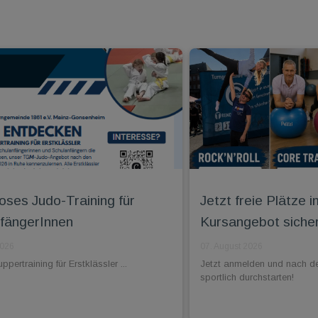
oses Judo-Training für
Jetzt freie Plätz
fängerInnen
Kursangebot siche
2026
07. August 2026
pertraining für Erstklässler ...
Jetzt anmelden und nach d
sportlich durchstarten!