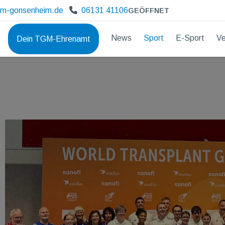
gm-gonsenheim.de
06131 41106
GEÖFFNET
News
Sport
E-Sport
Ve
Dein TGM-Ehrenamt