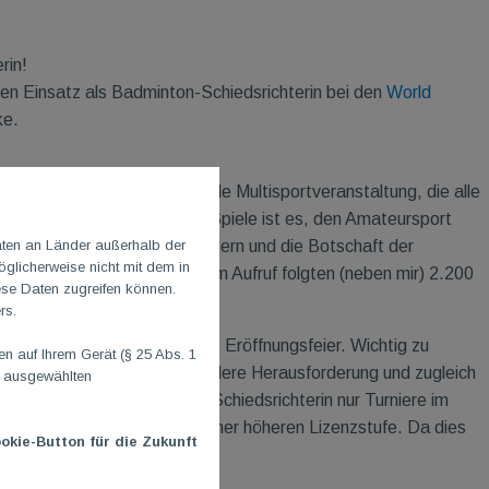
rin!
n Einsatz als Badminton-Schiedsrichterin bei den
World
ke.
tler. Es ist eine internationale Multisportveranstaltung, die alle
organisiert wird. Ziel der Spiele ist es, den Amateursport
aten an Länder außerhalb der
wie Spenderfamilien zu fördern und die Botschaft der
glicherweise nicht mit dem in
ich bereits zum 25. Mal. Dem Aufruf folgten (neben mir) 2.200
ese Daten zugreifen können.
50 Nationen.
rs.
Parade der Nationen und die Eröffnungsfeier. Wichtig zu
 auf Ihrem Gerät (§ 25 Abs. 1
 Für mich war es eine besondere Herausforderung und zugleich
n ausgewählten
lich darf man als regionale Schiedsrichterin nur Turniere im
niere bedarf es eigentlich einer höheren Lizenzstufe. Da dies
okie-Button für die Zukunft
ewerben.