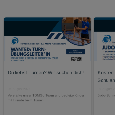
Du liebst Turnen? Wir suchen dich!
Kostenl
Schulan
07. August 2026
05. August 
Verstärke unser TGMGo Team und begleite Kinder
Judo-Schnup
mit Freude beim Turnen!