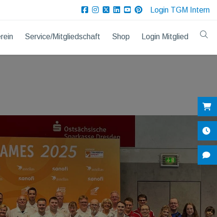
Login TGM Intern
rein
Service/Mitgliedschaft
Shop
Login Mitglied
Sh
Öf
Ko