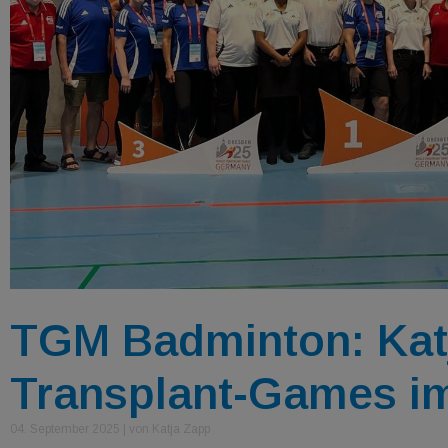
TGM Badminton: Katj
Transplant-Games im
04. September 2025
|
von Katja Zapp