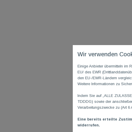
Wir verwenden Cook
Einige Anbieter übermitteln i
EU/ des EWR (Drittlanddatenübe
den EU-/EWR-Ländern vergleichb
Weitere Informationen zu Sicher
Indem Sie auf „ALLE ZULASSEN"
TDDDG) sowie der anschließend
Verarbeitungszwecke zu (Art 6 
Eine bereits erteilte Zusti
widerrufen.