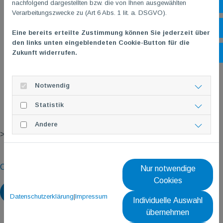
nachfolgend dargestellten bzw. die von Ihnen ausgewählten
Sh
Verarbeitungszwecke zu (Art 6 Abs. 1 lit. a. DSGVO).
Öf
Eine bereits erteilte Zustimmung können Sie jederzeit über
den links unten eingeblendeten Cookie-Button für die
Zukunft widerrufen.
Ko
Notwendig
Statistik
Werbevideo
Andere
> Bitte Bild anklicken!
>
TG
M
Online Kursanmeldung
<
Nur notwendige
Cookies
Zurück
Datenschutzerklärung
|
Impressum
Individuelle Auswahl
übernehmen