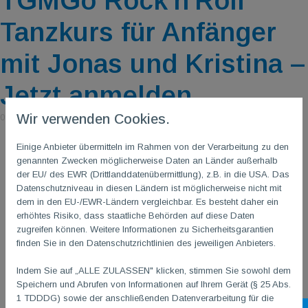
TGMGo Rock'n'Roll
Tanzkurs für Anfänger
mit Jonas und Kristina –
Jetzt anmelden...
Wir verwenden Cookies.
09. Januar 2026
|
von Julia Janine Opheys
Einige Anbieter übermitteln im Rahmen von der Verarbeitung zu den
genannten Zwecken möglicherweise Daten an Länder außerhalb
der EU/ des EWR (Drittlanddatenübermittlung), z.B. in die USA. Das
Datenschutzniveau in diesen Ländern ist möglicherweise nicht mit
dem in den EU-/EWR-Ländern vergleichbar. Es besteht daher ein
erhöhtes Risiko, dass staatliche Behörden auf diese Daten
zugreifen können. Weitere Informationen zu Sicherheitsgarantien
finden Sie in den Datenschutzrichtlinien des jeweiligen Anbieters.
Indem Sie auf „ALLE ZULASSEN" klicken, stimmen Sie sowohl dem
Speichern und Abrufen von Informationen auf Ihrem Gerät (§ 25 Abs.
1 TDDDG) sowie der anschließenden Datenverarbeitung für die